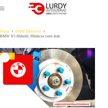
Skip
to
content
Home
BMW fékszerviz
BMW X5 fékbetét, féktárcsa csere árak
SALE