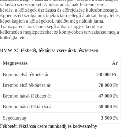
válassza szervizünket! Amikor autójának fékrendszere a
kérdés, a költségek tisztázása és előrejelzése kulcsfontosságú.
Éppen ezért szolgálunk tájékoztató jellegű árakkal, hogy teljes
képet kapjon a költségekről, mielőtt még nálunk járna.
Transzparens árazásunk segít abban, hogy elkerülje a
kellemetlen meglepetéseket és könnyebben tervezhesse meg a
költségkeretet.
BMW X5 fékbetét, féktárcsa csere árak részletesen
Megnevezés
Ár
Brembo első fékbetét ár
58 000 Ft
Brembo első féktárcsa ár
78 000 Ft
Brembo hátsó fékbetét ár
47 000 Ft
Brembo hátsó féktárcsa ár
58 000 Ft
Segédanyag
3 500 Ft
Fékbetét, féktárcsa csere munkadíj és kedvezmény