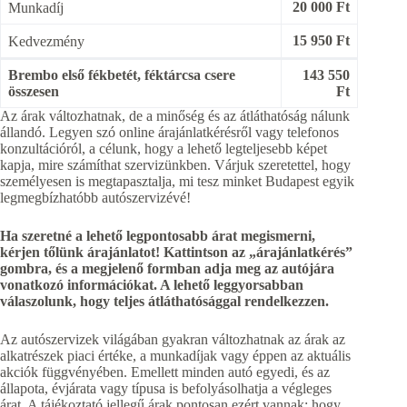
20 000 Ft
Munkadíj
15 950 Ft
Kedvezmény
Brembo első fékbetét, féktárcsa csere
143 550
összesen
Ft
Az árak változhatnak, de a minőség és az átláthatóság nálunk
állandó. Legyen szó online árajánlatkérésről vagy telefonos
konzultációról, a célunk, hogy a lehető legteljesebb képet
kapja, mire számíthat szervizünkben. Várjuk szeretettel, hogy
személyesen is megtapasztalja, mi tesz minket Budapest egyik
legmegbízhatóbb autószervizévé!
Ha szeretné a lehető legpontosabb árat megismerni,
kérjen tőlünk árajánlatot! Kattintson az „árajánlatkérés”
gombra, és a megjelenő formban adja meg az autójára
vonatkozó információkat. A lehető leggyorsabban
válaszolunk, hogy teljes átláthatósággal rendelkezzen.
Az autószervizek világában gyakran változhatnak az árak az
alkatrészek piaci értéke, a munkadíjak vagy éppen az aktuális
akciók függvényében. Emellett minden autó egyedi, és az
állapota, évjárata vagy típusa is befolyásolhatja a végleges
árat. A tájékoztató jellegű árak pontosan ezért vannak: hogy