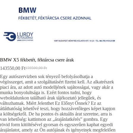
BMW X5 fékbetét, féktárcsa csere árak
143550,00
Ft
159500,00
Ft
Original
Current
price
price
Egy autószervizben sok tényező befolyásolhatja a
was:
is:
végösszeget, amit a szolgáltatásért fizetni kell. Az alkatrészek
159500,00 Ft.
143550,00 Ft.
piaci ára, az adott autó modelljének sajátosságai, vagy akár a
munka bonyolultsága is. Ezért fontos tudni, hogy
weboldalunkon található árak tájékoztató jellegűek, és
változhatnak. Miért Jelenthet Ez Előnyt Önnek? Ez az
átláthatóság lehetővé teszi, hogy hozzávetőleges képet kapjon
a költségekről. De ha pontos és aktuális árat szeretne, arra is
van lehetőség: kattintson az „árajánlatkérés” gombra. Egy
rövid form kitöltésével gyorsan és egyszerűen kaphat egyedi
árajánlatot, amely az Ön autójának és igényeinek megfelelően