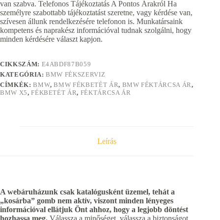
van szabva. Telefonos Tájékoztatás A Pontos Árakról Ha
személyre szabottabb tájékoztatást szeretne, vagy kérdése van,
szívesen állunk rendelkezésére telefonon is. Munkatársaink
kompetens és naprakész információval tudnak szolgálni, hogy
minden kérdésére választ kapjon.
CIKKSZÁM:
E4ABDF87B059
KATEGÓRIA:
BMW FÉKSZERVIZ
CÍMKÉK:
BMW
,
BMW FÉKBETÉT ÁR
,
BMW FÉKTÁRCSA ÁR
,
BMW X5
,
FÉKBETÉT ÁR
,
FÉKTÁRCSA ÁR
Leírás
A webáruházunk csak katalógusként üzemel, tehát a
„kosárba” gomb nem aktív, viszont minden lényeges
információval ellátjuk Önt ahhoz, hogy a legjobb döntést
hozhassa meg.
Válassza a minőséget, válassza a biztonságot,