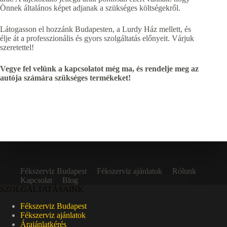
Önnek általános képet adjanak a szükséges költségekről.
Látogasson el hozzánk Budapesten, a Lurdy Ház mellett, és
élje át a professzionális és gyors szolgáltatás előnyeit. Várjuk
szeretettel!
Vegye fel velünk a kapcsolatot még ma, és rendelje meg az
autója számára szükséges termékeket!
Fékszerviz Budapest
Fékszerviz ajánlatok
Rólunk
Kapcsolat
Blog
SZOLGÁLTATÁSAINK
Fékszerviz Budapest
Fékszerviz ajánlatok
Árajánlatkérés