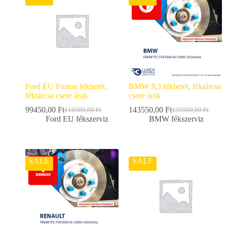
Ford EU Fusion fékbetét,
BMW X3 fékbetét, féktárcsa
féktárcsa csere árak
csere árak
99450,00
Ft
143550,00
Ft
110500,00
Ft
159500,00
Ft
Ford EU fékszerviz
BMW fékszerviz
SALE
SALE