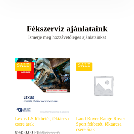
Fékszerviz ajánlataink
Ismerje meg hozzávetőleges ajánlatainkat
SALE
SALE
Lexus LS fékbetét, féktárcsa
Land Rover Range Rover
csere árak
Sport fékbetét, féktárcsa
csere árak
99450,00
Ft
110500,00
Ft