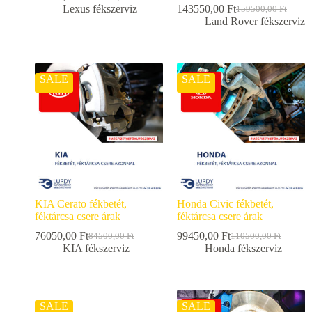
Lexus fékszerviz
143550,00
Ft
159500,00
Ft
Land Rover fékszerviz
SALE
SALE
KIA Cerato fékbetét,
Honda Civic fékbetét,
féktárcsa csere árak
féktárcsa csere árak
76050,00
Ft
99450,00
Ft
84500,00
Ft
110500,00
Ft
KIA fékszerviz
Honda fékszerviz
SALE
SALE