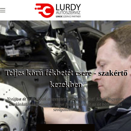
Teljes körű fékbetét csere - szakértő
kezekben
Nyújtsa át autójának a szeretett gondoskodást! Kérje ingyenes
árajánlatunkat most, és tegye fékrendszerét az út biztonsága
szolgálatába.