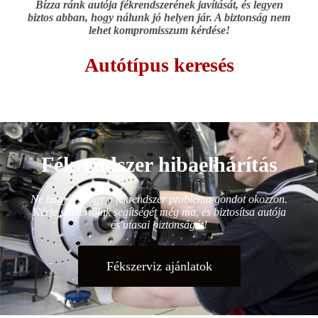
Bízza ránk autója fékrendszerének javítását, és legyen
biztos abban, hogy nálunk jó helyen jár. A biztonság nem
lehet kompromisszum kérdése!
Autótípus keresés
Fékrendszer hibaelhárítás
Ne hagyja, hogy a fékrendszer probléma gondot okozzon.
Kérje szakértőink segítségét még ma, és biztosítsa autója
és utasai biztonságát!
Fékszerviz ajánlatok