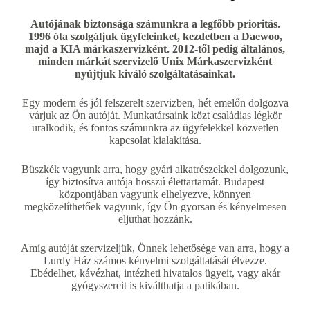
Autójának biztonsága számunkra a legfőbb prioritás.
1996 óta szolgáljuk ügyfeleinket, kezdetben a Daewoo,
majd a KIA márkaszervizként. 2012-től pedig általános,
minden márkát szervizelő Unix Márkaszervizként
nyújtjuk kiváló szolgáltatásainkat.
Egy modern és jól felszerelt szervizben, hét emelőn dolgozva
várjuk az Ön autóját. Munkatársaink közt családias légkör
uralkodik, és fontos számunkra az ügyfelekkel közvetlen
kapcsolat kialakítása.
Büszkék vagyunk arra, hogy gyári alkatrészekkel dolgozunk,
így biztosítva autója hosszú élettartamát. Budapest
központjában vagyunk elhelyezve, könnyen
megközelíthetőek vagyunk, így Ön gyorsan és kényelmesen
eljuthat hozzánk.
Amíg autóját szervizeljük, Önnek lehetősége van arra, hogy a
Lurdy Ház számos kényelmi szolgáltatását élvezze.
Ebédelhet, kávézhat, intézheti hivatalos ügyeit, vagy akár
gyógyszereit is kiválthatja a patikában.