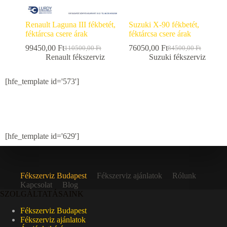
Renault Laguna III fékbetét,
Suzuki X-90 fékbetét,
féktárcsa csere árak
féktárcsa csere árak
99450,00
Ft
76050,00
Ft
110500,00
Ft
84500,00
Ft
Renault fékszerviz
Suzuki fékszerviz
[hfe_template id='573']
[hfe_template id='629']
Fékszerviz Budapest
Fékszerviz ajánlatok
Rólunk
Kapcsolat
Blog
SZOLGÁLTATÁSAINK
Fékszerviz Budapest
Fékszerviz ajánlatok