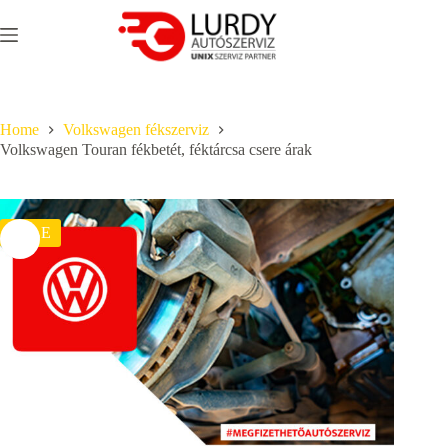
Skip
to
content
Home
Volkswagen fékszerviz
Volkswagen Touran fékbetét, féktárcsa csere árak
SALE