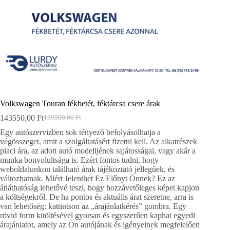
Volkswagen Touran fékbetét, féktárcsa csere árak
143550,00
Ft
159500,00
Ft
Original
Current
price
price
Egy autószervizben sok tényező befolyásolhatja a
was:
is:
végösszeget, amit a szolgáltatásért fizetni kell. Az alkatrészek
159500,00 Ft.
143550,00 Ft.
piaci ára, az adott autó modelljének sajátosságai, vagy akár a
munka bonyolultsága is. Ezért fontos tudni, hogy
weboldalunkon található árak tájékoztató jellegűek, és
változhatnak. Miért Jelenthet Ez Előnyt Önnek? Ez az
átláthatóság lehetővé teszi, hogy hozzávetőleges képet kapjon
a költségekről. De ha pontos és aktuális árat szeretne, arra is
van lehetőség: kattintson az „árajánlatkérés” gombra. Egy
rövid form kitöltésével gyorsan és egyszerűen kaphat egyedi
árajánlatot, amely az Ön autójának és igényeinek megfelelően