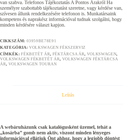
van szabva. Telefonos Tájékoztatás A Pontos Árakról Ha
személyre szabottabb tájékoztatást szeretne, vagy kérdése van,
szívesen állunk rendelkezésére telefonon is. Munkatársaink
kompetens és naprakész információval tudnak szolgálni, hogy
minden kérdésére választ kapjon.
CIKKSZÁM:
03959BE78E91
KATEGÓRIA:
VOLKSWAGEN FÉKSZERVIZ
CÍMKÉK:
FÉKBETÉT ÁR
,
FÉKTÁRCSA ÁR
,
VOLKSWAGEN
,
VOLKSWAGEN FÉKBETÉT ÁR
,
VOLKSWAGEN FÉKTÁRCSA
ÁR
,
VOLKSWAGEN TOURAN
Leírás
A webáruházunk csak katalógusként üzemel, tehát a
„kosárba” gomb nem aktív, viszont minden lényeges
információval ellátjuk Önt ahhoz, hogy a legjobb döntést