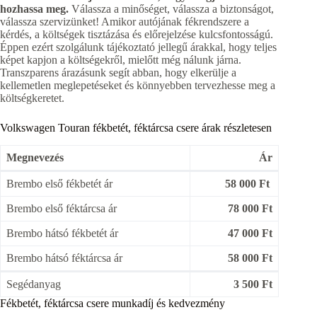
hozhassa meg.
Válassza a minőséget, válassza a biztonságot,
válassza szervizünket! Amikor autójának fékrendszere a
kérdés, a költségek tisztázása és előrejelzése kulcsfontosságú.
Éppen ezért szolgálunk tájékoztató jellegű árakkal, hogy teljes
képet kapjon a költségekről, mielőtt még nálunk járna.
Transzparens árazásunk segít abban, hogy elkerülje a
kellemetlen meglepetéseket és könnyebben tervezhesse meg a
költségkeretet.
Volkswagen Touran fékbetét, féktárcsa csere árak részletesen
Megnevezés
Ár
Brembo első fékbetét ár
58 000 Ft
Brembo első féktárcsa ár
78 000 Ft
Brembo hátsó fékbetét ár
47 000 Ft
Brembo hátsó féktárcsa ár
58 000 Ft
Segédanyag
3 500 Ft
Fékbetét, féktárcsa csere munkadíj és kedvezmény