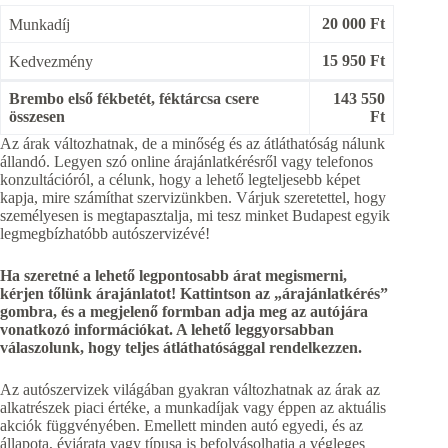
20 000 Ft
Munkadíj
15 950 Ft
Kedvezmény
Brembo első fékbetét, féktárcsa csere
143 550
összesen
Ft
Az árak változhatnak, de a minőség és az átláthatóság nálunk
állandó. Legyen szó online árajánlatkérésről vagy telefonos
konzultációról, a célunk, hogy a lehető legteljesebb képet
kapja, mire számíthat szervizünkben. Várjuk szeretettel, hogy
személyesen is megtapasztalja, mi tesz minket Budapest egyik
legmegbízhatóbb autószervizévé!
Ha szeretné a lehető legpontosabb árat megismerni,
kérjen tőlünk árajánlatot! Kattintson az „árajánlatkérés”
gombra, és a megjelenő formban adja meg az autójára
vonatkozó információkat. A lehető leggyorsabban
válaszolunk, hogy teljes átláthatósággal rendelkezzen.
Az autószervizek világában gyakran változhatnak az árak az
alkatrészek piaci értéke, a munkadíjak vagy éppen az aktuális
akciók függvényében. Emellett minden autó egyedi, és az
állapota, évjárata vagy típusa is befolyásolhatja a végleges