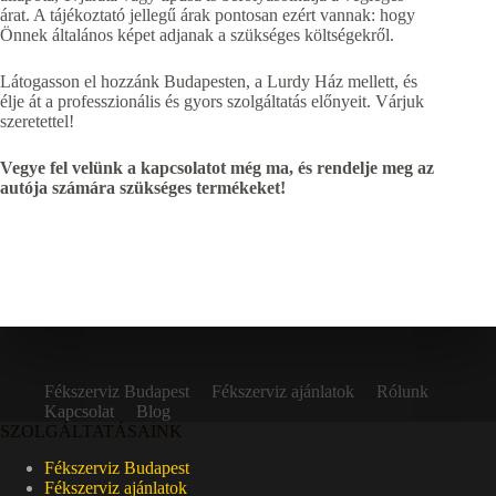
árat. A tájékoztató jellegű árak pontosan ezért vannak: hogy
Önnek általános képet adjanak a szükséges költségekről.
Látogasson el hozzánk Budapesten, a Lurdy Ház mellett, és
élje át a professzionális és gyors szolgáltatás előnyeit. Várjuk
szeretettel!
Vegye fel velünk a kapcsolatot még ma, és rendelje meg az
autója számára szükséges termékeket!
Fékszerviz Budapest
Fékszerviz ajánlatok
Rólunk
Kapcsolat
Blog
SZOLGÁLTATÁSAINK
Fékszerviz Budapest
Fékszerviz ajánlatok