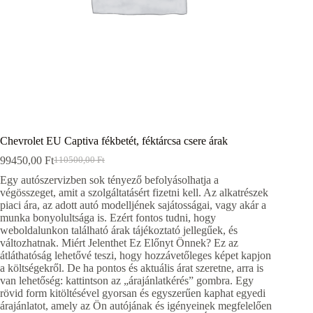
Chevrolet EU Captiva fékbetét, féktárcsa csere árak
99450,00
Ft
110500,00
Ft
Original
Current
price
price
Egy autószervizben sok tényező befolyásolhatja a
was:
is:
végösszeget, amit a szolgáltatásért fizetni kell. Az alkatrészek
110500,00 Ft.
99450,00 Ft.
piaci ára, az adott autó modelljének sajátosságai, vagy akár a
munka bonyolultsága is. Ezért fontos tudni, hogy
weboldalunkon található árak tájékoztató jellegűek, és
változhatnak. Miért Jelenthet Ez Előnyt Önnek? Ez az
átláthatóság lehetővé teszi, hogy hozzávetőleges képet kapjon
a költségekről. De ha pontos és aktuális árat szeretne, arra is
van lehetőség: kattintson az „árajánlatkérés” gombra. Egy
rövid form kitöltésével gyorsan és egyszerűen kaphat egyedi
árajánlatot, amely az Ön autójának és igényeinek megfelelően