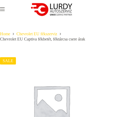
Skip
to
content
Home
Chevrolet EU fékszerviz
Chevrolet EU Captiva fékbetét, féktárcsa csere árak
SALE