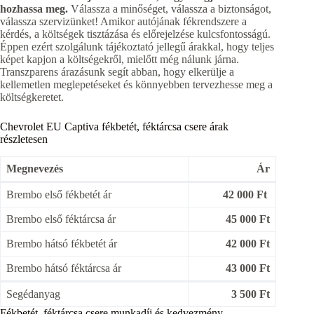
hozhassa meg.
Válassza a minőséget, válassza a biztonságot,
válassza szervizünket! Amikor autójának fékrendszere a
kérdés, a költségek tisztázása és előrejelzése kulcsfontosságú.
Éppen ezért szolgálunk tájékoztató jellegű árakkal, hogy teljes
képet kapjon a költségekről, mielőtt még nálunk járna.
Transzparens árazásunk segít abban, hogy elkerülje a
kellemetlen meglepetéseket és könnyebben tervezhesse meg a
költségkeretet.
Chevrolet EU Captiva fékbetét, féktárcsa csere árak
részletesen
Megnevezés
Ár
Brembo első fékbetét ár
42 000 Ft
Brembo első féktárcsa ár
45 000 Ft
Brembo hátsó fékbetét ár
42 000 Ft
Brembo hátsó féktárcsa ár
43 000 Ft
Segédanyag
3 500 Ft
Fékbetét, féktárcsa csere munkadíj és kedvezmény