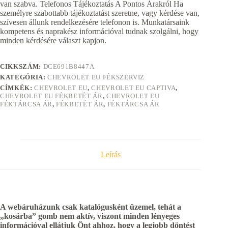
van szabva. Telefonos Tájékoztatás A Pontos Árakról Ha
személyre szabottabb tájékoztatást szeretne, vagy kérdése van,
szívesen állunk rendelkezésére telefonon is. Munkatársaink
kompetens és naprakész információval tudnak szolgálni, hogy
minden kérdésére választ kapjon.
CIKKSZÁM:
DCE691B8447A
KATEGÓRIA:
CHEVROLET EU FÉKSZERVIZ
CÍMKÉK:
CHEVROLET EU
,
CHEVROLET EU CAPTIVA
,
CHEVROLET EU FÉKBETÉT ÁR
,
CHEVROLET EU
FÉKTÁRCSA ÁR
,
FÉKBETÉT ÁR
,
FÉKTÁRCSA ÁR
Leírás
A webáruházunk csak katalógusként üzemel, tehát a
„kosárba” gomb nem aktív, viszont minden lényeges
információval ellátjuk Önt ahhoz, hogy a legjobb döntést