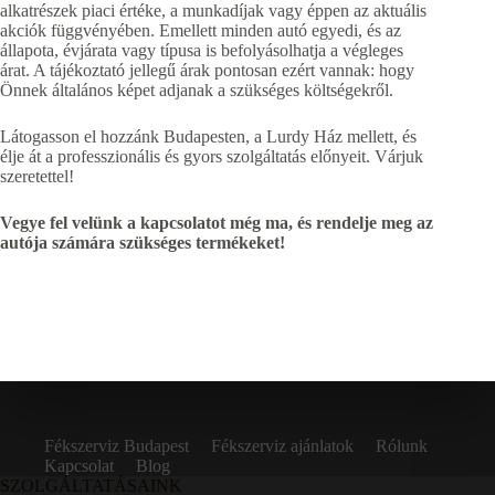
alkatrészek piaci értéke, a munkadíjak vagy éppen az aktuális
akciók függvényében. Emellett minden autó egyedi, és az
állapota, évjárata vagy típusa is befolyásolhatja a végleges
árat. A tájékoztató jellegű árak pontosan ezért vannak: hogy
Önnek általános képet adjanak a szükséges költségekről.
Látogasson el hozzánk Budapesten, a Lurdy Ház mellett, és
élje át a professzionális és gyors szolgáltatás előnyeit. Várjuk
szeretettel!
Vegye fel velünk a kapcsolatot még ma, és rendelje meg az
autója számára szükséges termékeket!
Fékszerviz Budapest
Fékszerviz ajánlatok
Rólunk
Kapcsolat
Blog
SZOLGÁLTATÁSAINK