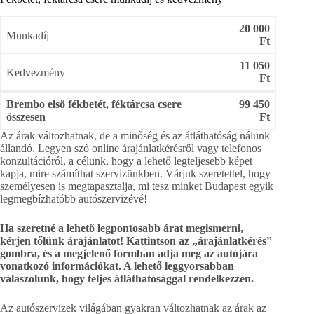
20 000
Munkadíj
Ft
11 050
Kedvezmény
Ft
Brembo első fékbetét, féktárcsa csere
99 450
összesen
Ft
Az árak változhatnak, de a minőség és az átláthatóság nálunk
állandó. Legyen szó online árajánlatkérésről vagy telefonos
konzultációról, a célunk, hogy a lehető legteljesebb képet
kapja, mire számíthat szervizünkben. Várjuk szeretettel, hogy
személyesen is megtapasztalja, mi tesz minket Budapest egyik
legmegbízhatóbb autószervizévé!
Ha szeretné a lehető legpontosabb árat megismerni,
kérjen tőlünk árajánlatot! Kattintson az „árajánlatkérés”
gombra, és a megjelenő formban adja meg az autójára
vonatkozó információkat. A lehető leggyorsabban
válaszolunk, hogy teljes átláthatósággal rendelkezzen.
Az autószervizek világában gyakran változhatnak az árak az