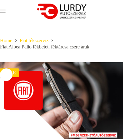
Skip
to
content
Home
Fiat fékszerviz
Fiat Albea Palio fékbetét, féktárcsa csere árak
SALE