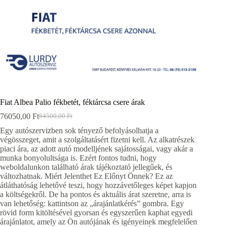
Fiat Albea Palio fékbetét, féktárcsa csere árak
76050,00
Ft
84500,00
Ft
Original
Current
price
price
Egy autószervizben sok tényező befolyásolhatja a
was:
is:
végösszeget, amit a szolgáltatásért fizetni kell. Az alkatrészek
84500,00 Ft.
76050,00 Ft.
piaci ára, az adott autó modelljének sajátosságai, vagy akár a
munka bonyolultsága is. Ezért fontos tudni, hogy
weboldalunkon található árak tájékoztató jellegűek, és
változhatnak. Miért Jelenthet Ez Előnyt Önnek? Ez az
átláthatóság lehetővé teszi, hogy hozzávetőleges képet kapjon
a költségekről. De ha pontos és aktuális árat szeretne, arra is
van lehetőség: kattintson az „árajánlatkérés” gombra. Egy
rövid form kitöltésével gyorsan és egyszerűen kaphat egyedi
árajánlatot, amely az Ön autójának és igényeinek megfelelően