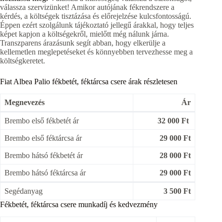
válassza szervizünket! Amikor autójának fékrendszere a
kérdés, a költségek tisztázása és előrejelzése kulcsfontosságú.
Éppen ezért szolgálunk tájékoztató jellegű árakkal, hogy teljes
képet kapjon a költségekről, mielőtt még nálunk járna.
Transzparens árazásunk segít abban, hogy elkerülje a
kellemetlen meglepetéseket és könnyebben tervezhesse meg a
költségkeretet.
Fiat Albea Palio fékbetét, féktárcsa csere árak részletesen
Megnevezés
Ár
Brembo első fékbetét ár
32 000 Ft
Brembo első féktárcsa ár
29 000 Ft
Brembo hátsó fékbetét ár
28 000 Ft
Brembo hátsó féktárcsa ár
29 000 Ft
Segédanyag
3 500 Ft
Fékbetét, féktárcsa csere munkadíj és kedvezmény