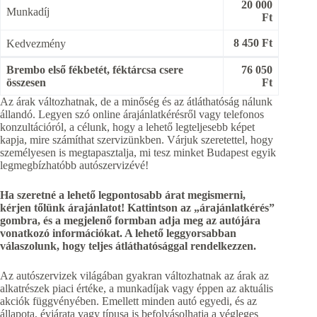
20 000
Munkadíj
Ft
8 450 Ft
Kedvezmény
Brembo első fékbetét, féktárcsa csere
76 050
összesen
Ft
Az árak változhatnak, de a minőség és az átláthatóság nálunk
állandó. Legyen szó online árajánlatkérésről vagy telefonos
konzultációról, a célunk, hogy a lehető legteljesebb képet
kapja, mire számíthat szervizünkben. Várjuk szeretettel, hogy
személyesen is megtapasztalja, mi tesz minket Budapest egyik
legmegbízhatóbb autószervizévé!
Ha szeretné a lehető legpontosabb árat megismerni,
kérjen tőlünk árajánlatot! Kattintson az „árajánlatkérés”
gombra, és a megjelenő formban adja meg az autójára
vonatkozó információkat. A lehető leggyorsabban
válaszolunk, hogy teljes átláthatósággal rendelkezzen.
Az autószervizek világában gyakran változhatnak az árak az
alkatrészek piaci értéke, a munkadíjak vagy éppen az aktuális
akciók függvényében. Emellett minden autó egyedi, és az
állapota, évjárata vagy típusa is befolyásolhatja a végleges