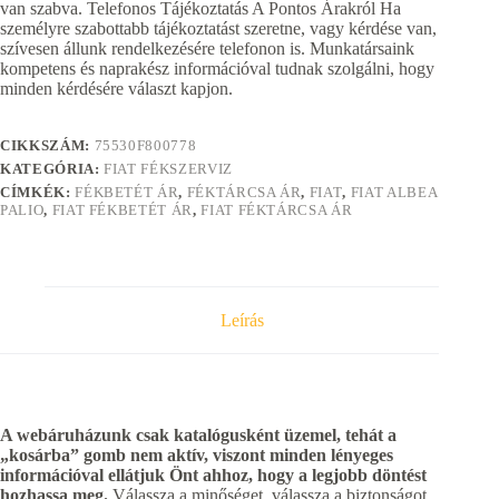
van szabva. Telefonos Tájékoztatás A Pontos Árakról Ha
személyre szabottabb tájékoztatást szeretne, vagy kérdése van,
szívesen állunk rendelkezésére telefonon is. Munkatársaink
kompetens és naprakész információval tudnak szolgálni, hogy
minden kérdésére választ kapjon.
CIKKSZÁM:
75530F800778
KATEGÓRIA:
FIAT FÉKSZERVIZ
CÍMKÉK:
FÉKBETÉT ÁR
,
FÉKTÁRCSA ÁR
,
FIAT
,
FIAT ALBEA
PALIO
,
FIAT FÉKBETÉT ÁR
,
FIAT FÉKTÁRCSA ÁR
Leírás
A webáruházunk csak katalógusként üzemel, tehát a
„kosárba” gomb nem aktív, viszont minden lényeges
információval ellátjuk Önt ahhoz, hogy a legjobb döntést
hozhassa meg.
Válassza a minőséget, válassza a biztonságot,