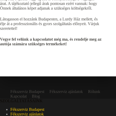
árat. A tájékoztató jellegű árak pontosan ezért vannak: hogy
Önnek általános képet adjanak a szükséges költségekről.
Látogasson el hozzánk Budapesten, a Lurdy Ház mellett, és
élje át a professzionális és gyors szolgáltatás előnyeit. Várjuk
szeretettel!
Vegye fel velünk a kapcsolatot még ma, és rendelje meg az
autója számára szükséges termékeket!
Fékszerviz Budapest
Fékszerviz ajánlatok
Rólunk
Kapcsolat
Blog
SZOLGÁLTATÁSAINK
Fékszerviz Budapest
Fékszerviz ajánlatok