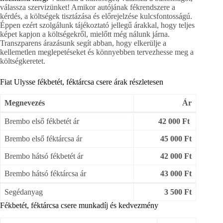
válassza szervizünket! Amikor autójának fékrendszere a
kérdés, a költségek tisztázása és előrejelzése kulcsfontosságú.
Éppen ezért szolgálunk tájékoztató jellegű árakkal, hogy teljes
képet kapjon a költségekről, mielőtt még nálunk járna.
Transzparens árazásunk segít abban, hogy elkerülje a
kellemetlen meglepetéseket és könnyebben tervezhesse meg a
költségkeretet.
Fiat Ulysse fékbetét, féktárcsa csere árak részletesen
Megnevezés
Ár
Brembo első fékbetét ár
42 000 Ft
Brembo első féktárcsa ár
45 000 Ft
Brembo hátsó fékbetét ár
42 000 Ft
Brembo hátsó féktárcsa ár
43 000 Ft
Segédanyag
3 500 Ft
Fékbetét, féktárcsa csere munkadíj és kedvezmény