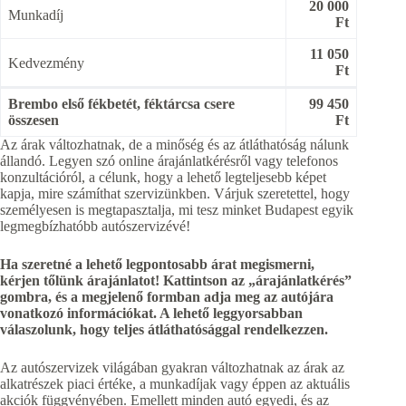
20 000
Munkadíj
Ft
11 050
Kedvezmény
Ft
Brembo első fékbetét, féktárcsa csere
99 450
összesen
Ft
Az árak változhatnak, de a minőség és az átláthatóság nálunk
állandó. Legyen szó online árajánlatkérésről vagy telefonos
konzultációról, a célunk, hogy a lehető legteljesebb képet
kapja, mire számíthat szervizünkben. Várjuk szeretettel, hogy
személyesen is megtapasztalja, mi tesz minket Budapest egyik
legmegbízhatóbb autószervizévé!
Ha szeretné a lehető legpontosabb árat megismerni,
kérjen tőlünk árajánlatot! Kattintson az „árajánlatkérés”
gombra, és a megjelenő formban adja meg az autójára
vonatkozó információkat. A lehető leggyorsabban
válaszolunk, hogy teljes átláthatósággal rendelkezzen.
Az autószervizek világában gyakran változhatnak az árak az
alkatrészek piaci értéke, a munkadíjak vagy éppen az aktuális
akciók függvényében. Emellett minden autó egyedi, és az