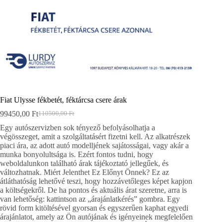
Fiat Ulysse fékbetét, féktárcsa csere árak
99450,00
Ft
110500,00
Ft
Original
Current
price
price
Egy autószervizben sok tényező befolyásolhatja a
was:
is:
végösszeget, amit a szolgáltatásért fizetni kell. Az alkatrészek
110500,00 Ft.
99450,00 Ft.
piaci ára, az adott autó modelljének sajátosságai, vagy akár a
munka bonyolultsága is. Ezért fontos tudni, hogy
weboldalunkon található árak tájékoztató jellegűek, és
változhatnak. Miért Jelenthet Ez Előnyt Önnek? Ez az
átláthatóság lehetővé teszi, hogy hozzávetőleges képet kapjon
a költségekről. De ha pontos és aktuális árat szeretne, arra is
van lehetőség: kattintson az „árajánlatkérés” gombra. Egy
rövid form kitöltésével gyorsan és egyszerűen kaphat egyedi
árajánlatot, amely az Ön autójának és igényeinek megfelelően