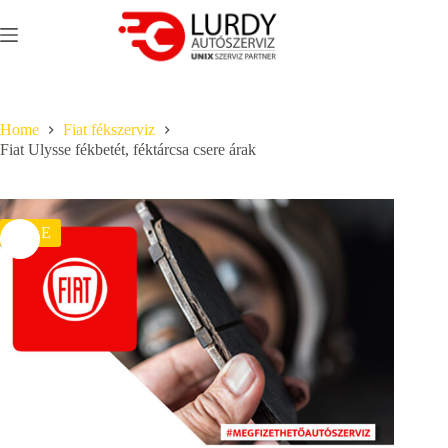
Skip
to
content
Home
Fiat fékszerviz
Fiat Ulysse fékbetét, féktárcsa csere árak
SALE