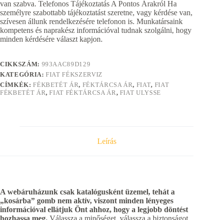
van szabva. Telefonos Tájékoztatás A Pontos Árakról Ha
személyre szabottabb tájékoztatást szeretne, vagy kérdése van,
szívesen állunk rendelkezésére telefonon is. Munkatársaink
kompetens és naprakész információval tudnak szolgálni, hogy
minden kérdésére választ kapjon.
CIKKSZÁM:
993AAC89D129
KATEGÓRIA:
FIAT FÉKSZERVIZ
CÍMKÉK:
FÉKBETÉT ÁR
,
FÉKTÁRCSA ÁR
,
FIAT
,
FIAT
FÉKBETÉT ÁR
,
FIAT FÉKTÁRCSA ÁR
,
FIAT ULYSSE
Leírás
A webáruházunk csak katalógusként üzemel, tehát a
„kosárba” gomb nem aktív, viszont minden lényeges
információval ellátjuk Önt ahhoz, hogy a legjobb döntést
hozhassa meg.
Válassza a minőséget, válassza a biztonságot,