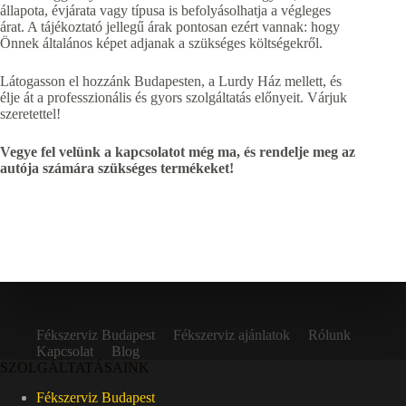
állapota, évjárata vagy típusa is befolyásolhatja a végleges
árat. A tájékoztató jellegű árak pontosan ezért vannak: hogy
Önnek általános képet adjanak a szükséges költségekről.
Látogasson el hozzánk Budapesten, a Lurdy Ház mellett, és
élje át a professzionális és gyors szolgáltatás előnyeit. Várjuk
szeretettel!
Vegye fel velünk a kapcsolatot még ma, és rendelje meg az
autója számára szükséges termékeket!
Fékszerviz Budapest
Fékszerviz ajánlatok
Rólunk
Kapcsolat
Blog
SZOLGÁLTATÁSAINK
Fékszerviz Budapest