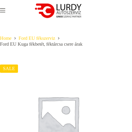
Skip
to
content
Home
Ford EU fékszerviz
Ford EU Kuga fékbetét, féktárcsa csere árak
SALE