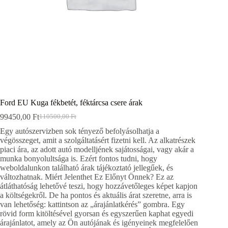
Ford EU Kuga fékbetét, féktárcsa csere árak
99450,00
Ft
110500,00
Ft
Original
Current
price
price
Egy autószervizben sok tényező befolyásolhatja a
was:
is:
végösszeget, amit a szolgáltatásért fizetni kell. Az alkatrészek
110500,00 Ft.
99450,00 Ft.
piaci ára, az adott autó modelljének sajátosságai, vagy akár a
munka bonyolultsága is. Ezért fontos tudni, hogy
weboldalunkon található árak tájékoztató jellegűek, és
változhatnak. Miért Jelenthet Ez Előnyt Önnek? Ez az
átláthatóság lehetővé teszi, hogy hozzávetőleges képet kapjon
a költségekről. De ha pontos és aktuális árat szeretne, arra is
van lehetőség: kattintson az „árajánlatkérés” gombra. Egy
rövid form kitöltésével gyorsan és egyszerűen kaphat egyedi
árajánlatot, amely az Ön autójának és igényeinek megfelelően