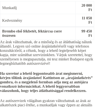
20 000
Munkadíj
Ft
11 050
Kedvezmény
Ft
Brembo első fékbetét, féktárcsa csere
99 450
összesen
Ft
Az árak változhatnak, de a minőség és az átláthatóság nálunk
állandó. Legyen szó online árajánlatkérésről vagy telefonos
konzultációról, a célunk, hogy a lehető legteljesebb képet
kapja, mire számíthat szervizünkben. Várjuk szeretettel, hogy
személyesen is megtapasztalja, mi tesz minket Budapest egyik
legmegbízhatóbb autószervizévé!
Ha szeretné a lehető legpontosabb árat megismerni,
kérjen tőlünk árajánlatot! Kattintson az „árajánlatkérés”
gombra, és a megjelenő formban adja meg az autójára
vonatkozó információkat. A lehető leggyorsabban
válaszolunk, hogy teljes átláthatósággal rendelkezzen.
Az autószervizek világában gyakran változhatnak az árak az
alkatrészek piaci értéke, a munkadíjak vagy éppen az aktuális