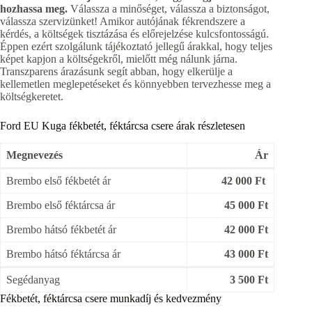
hozhassa meg.
Válassza a minőséget, válassza a biztonságot,
válassza szervizünket! Amikor autójának fékrendszere a
kérdés, a költségek tisztázása és előrejelzése kulcsfontosságú.
Éppen ezért szolgálunk tájékoztató jellegű árakkal, hogy teljes
képet kapjon a költségekről, mielőtt még nálunk járna.
Transzparens árazásunk segít abban, hogy elkerülje a
kellemetlen meglepetéseket és könnyebben tervezhesse meg a
költségkeretet.
Ford EU Kuga fékbetét, féktárcsa csere árak részletesen
Megnevezés
Ár
Brembo első fékbetét ár
42 000 Ft
Brembo első féktárcsa ár
45 000 Ft
Brembo hátsó fékbetét ár
42 000 Ft
Brembo hátsó féktárcsa ár
43 000 Ft
Segédanyag
3 500 Ft
Fékbetét, féktárcsa csere munkadíj és kedvezmény