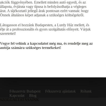
akciók függvényében. Emellett minden autó egyedi, és az
állapota, évjárata vagy típusa is befolyásolhatja a végleges
árat. A tájékoztató jellegű árak pontosan ezért vannak: hogy
Önnek általános képet adjanak a szükséges költségekről.
Látogasson el hozzánk Budapesten, a Lurdy Ház mellett, és
élje át a professzionális és gyors szolgáltatás előnyeit. Várjuk
szeretettel!
Vegye fel velünk a kapcsolatot még ma, és rendelje meg az
autója számára szükséges termékeket!
Fékszerviz Budapest
Fékszerviz ajánlatok
Rólunk
Kapcsolat
Blog
SZOLGÁLTATÁSAINK