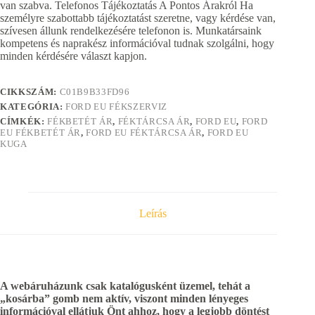
van szabva. Telefonos Tájékoztatás A Pontos Árakról Ha
személyre szabottabb tájékoztatást szeretne, vagy kérdése van,
szívesen állunk rendelkezésére telefonon is. Munkatársaink
kompetens és naprakész információval tudnak szolgálni, hogy
minden kérdésére választ kapjon.
CIKKSZÁM:
C01B9B33FD96
KATEGÓRIA:
FORD EU FÉKSZERVIZ
CÍMKÉK:
FÉKBETÉT ÁR
,
FÉKTÁRCSA ÁR
,
FORD EU
,
FORD
EU FÉKBETÉT ÁR
,
FORD EU FÉKTÁRCSA ÁR
,
FORD EU
KUGA
Leírás
A webáruházunk csak katalógusként üzemel, tehát a
„kosárba” gomb nem aktív, viszont minden lényeges
információval ellátjuk Önt ahhoz, hogy a legjobb döntést