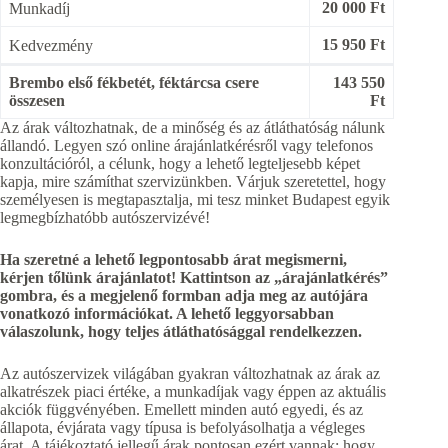
20 000 Ft
Munkadíj
15 950 Ft
Kedvezmény
Brembo első fékbetét, féktárcsa csere
143 550
összesen
Ft
Az árak változhatnak, de a minőség és az átláthatóság nálunk
állandó. Legyen szó online árajánlatkérésről vagy telefonos
konzultációról, a célunk, hogy a lehető legteljesebb képet
kapja, mire számíthat szervizünkben. Várjuk szeretettel, hogy
személyesen is megtapasztalja, mi tesz minket Budapest egyik
legmegbízhatóbb autószervizévé!
Ha szeretné a lehető legpontosabb árat megismerni,
kérjen tőlünk árajánlatot! Kattintson az „árajánlatkérés”
gombra, és a megjelenő formban adja meg az autójára
vonatkozó információkat. A lehető leggyorsabban
válaszolunk, hogy teljes átláthatósággal rendelkezzen.
Az autószervizek világában gyakran változhatnak az árak az
alkatrészek piaci értéke, a munkadíjak vagy éppen az aktuális
akciók függvényében. Emellett minden autó egyedi, és az
állapota, évjárata vagy típusa is befolyásolhatja a végleges
árat. A tájékoztató jellegű árak pontosan ezért vannak: hogy