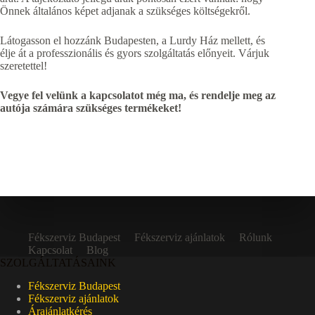
Önnek általános képet adjanak a szükséges költségekről.
Látogasson el hozzánk Budapesten, a Lurdy Ház mellett, és
élje át a professzionális és gyors szolgáltatás előnyeit. Várjuk
szeretettel!
Vegye fel velünk a kapcsolatot még ma, és rendelje meg az
autója számára szükséges termékeket!
Fékszerviz Budapest
Fékszerviz ajánlatok
Rólunk
Kapcsolat
Blog
SZOLGÁLTATÁSAINK
Fékszerviz Budapest
Fékszerviz ajánlatok
Árajánlatkérés