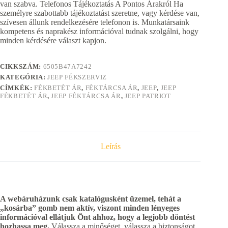
van szabva. Telefonos Tájékoztatás A Pontos Árakról Ha
személyre szabottabb tájékoztatást szeretne, vagy kérdése van,
szívesen állunk rendelkezésére telefonon is. Munkatársaink
kompetens és naprakész információval tudnak szolgálni, hogy
minden kérdésére választ kapjon.
CIKKSZÁM:
6505B47A7242
KATEGÓRIA:
JEEP FÉKSZERVIZ
CÍMKÉK:
FÉKBETÉT ÁR
,
FÉKTÁRCSA ÁR
,
JEEP
,
JEEP
FÉKBETÉT ÁR
,
JEEP FÉKTÁRCSA ÁR
,
JEEP PATRIOT
Leírás
A webáruházunk csak katalógusként üzemel, tehát a
„kosárba” gomb nem aktív, viszont minden lényeges
információval ellátjuk Önt ahhoz, hogy a legjobb döntést
hozhassa meg.
Válassza a minőséget, válassza a biztonságot,