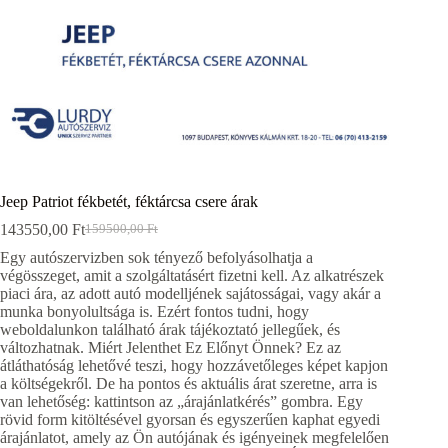
Jeep Patriot fékbetét, féktárcsa csere árak
143550,00
Ft
159500,00
Ft
Original
Current
price
price
Egy autószervizben sok tényező befolyásolhatja a
was:
is:
végösszeget, amit a szolgáltatásért fizetni kell. Az alkatrészek
159500,00 Ft.
143550,00 Ft.
piaci ára, az adott autó modelljének sajátosságai, vagy akár a
munka bonyolultsága is. Ezért fontos tudni, hogy
weboldalunkon található árak tájékoztató jellegűek, és
változhatnak. Miért Jelenthet Ez Előnyt Önnek? Ez az
átláthatóság lehetővé teszi, hogy hozzávetőleges képet kapjon
a költségekről. De ha pontos és aktuális árat szeretne, arra is
van lehetőség: kattintson az „árajánlatkérés” gombra. Egy
rövid form kitöltésével gyorsan és egyszerűen kaphat egyedi
árajánlatot, amely az Ön autójának és igényeinek megfelelően