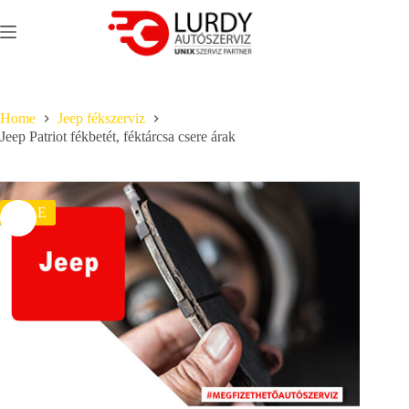
Skip
to
content
Home
Jeep fékszerviz
Jeep Patriot fékbetét, féktárcsa csere árak
SALE