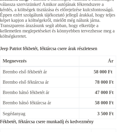
válassza szervizünket! Amikor autójának fékrendszere a
kérdés, a költségek tisztázása és előrejelzése kulcsfontosságú.
Éppen ezért szolgálunk tájékoztató jellegű árakkal, hogy teljes
képet kapjon a költségekről, mielőtt még nálunk járna.
Transzparens árazásunk segít abban, hogy elkerülje a
kellemetlen meglepetéseket és könnyebben tervezhesse meg a
költségkeretet.
Jeep Patriot fékbetét, féktárcsa csere árak részletesen
Megnevezés
Ár
Brembo első fékbetét ár
58 000 Ft
Brembo első féktárcsa ár
78 000 Ft
Brembo hátsó fékbetét ár
47 000 Ft
Brembo hátsó féktárcsa ár
58 000 Ft
Segédanyag
3 500 Ft
Fékbetét, féktárcsa csere munkadíj és kedvezmény