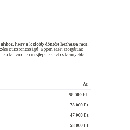
 ahhoz, hogy a legjobb döntést hozhassa meg.
elzése kulcsfontosságú. Éppen ezért szolgálunk
rülje a kellemetlen meglepetéseket és könnyebben
Ár
58 000 Ft
78 000 Ft
47 000 Ft
58 000 Ft