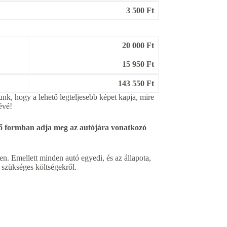
3 500 Ft
20 000 Ft
15 950 Ft
143 550 Ft
unk, hogy a lehető legteljesebb képet kapja, mire
évé!
enő formban adja meg az autójára vonatkozó
n. Emellett minden autó egyedi, és az állapota,
a szükséges költségekről.