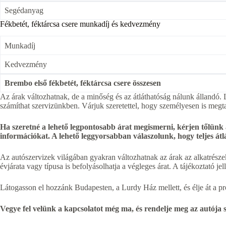
Segédanyag
Fékbetét, féktárcsa csere munkadíj és kedvezmény
Munkadíj
Kedvezmény
Brembo első fékbetét, féktárcsa csere összesen
Az árak változhatnak, de a minőség és az átláthatóság nálunk állandó. L
számíthat szervizünkben. Várjuk szeretettel, hogy személyesen is megt
Ha szeretné a lehető legpontosabb árat megismerni, kérjen tőlünk
információkat. A lehető leggyorsabban válaszolunk, hogy teljes át
Az autószervizek világában gyakran változhatnak az árak az alkatrésze
évjárata vagy típusa is befolyásolhatja a végleges árat. A tájékoztató 
Látogasson el hozzánk Budapesten, a Lurdy Ház mellett, és élje át a prof
Vegye fel velünk a kapcsolatot még ma, és rendelje meg az autója