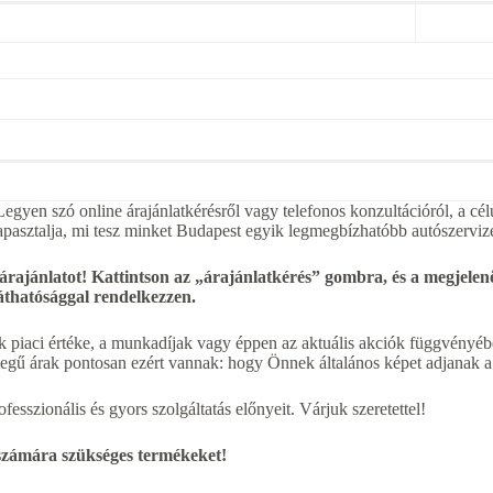
egyen szó online árajánlatkérésről vagy telefonos konzultációról, a cél
apasztalja, mi tesz minket Budapest egyik legmegbízhatóbb autószerviz
 árajánlatot! Kattintson az „árajánlatkérés” gombra, és a megjel
láthatósággal rendelkezzen.
k piaci értéke, a munkadíjak vagy éppen az aktuális akciók függvényébe
jellegű árak pontosan ezért vannak: hogy Önnek általános képet adjanak 
esszionális és gyors szolgáltatás előnyeit. Várjuk szeretettel!
 számára szükséges termékeket!