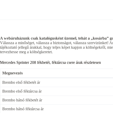
A webáruházunk csak katalógusként üzemel, tehát a „kosárba” gom
Válassza a minőséget, válassza a biztonságot, válassza szervizünket! A
tájékoztató jellegű árakkal, hogy teljes képet kapjon a költségekről, 
tervezhesse meg a költségkeretet.
Mercedes Sprinter 208 fékbetét, féktárcsa csere árak részletesen
Megnevezés
Brembo első fékbetét ár
Brembo első féktárcsa ár
Brembo hátsó fékbetét ár
Brembo hátsó féktárcsa ár