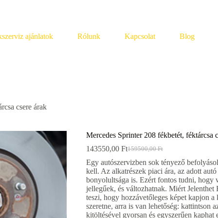
szerviz ajánlatok
Rólunk
Kapcsolat
Blog
árcsa csere árak
Mercedes Sprinter 208 fékbetét, féktárcsa 
143550,00
Ft
159500,00
Ft
Original
Current
price
price
Egy autószervizben sok tényező befolyásolha
was:
is:
kell. Az alkatrészek piaci ára, az adott au
159500,00 Ft.
143550,00 Ft.
bonyolultsága is. Ezért fontos tudni, hogy
jellegűek, és változhatnak. Miért Jelenthe
teszi, hogy hozzávetőleges képet kapjon a k
szeretne, arra is van lehetőség: kattintson
kitöltésével gyorsan és egyszerűen kaphat 