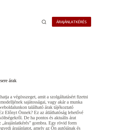
ÁRAJÁNLATKÉRÉS
csere árak
tja a végösszeget, amit a szolgáltatásért fizetni
tó modelljének sajátosságai, vagy akár a munka
 weboldalunkon található árak tájékoztató
t Ez Előnyt Önnek? Ez az átláthatóság lehetővé
öltségekről. De ha pontos és aktuális árat
 az „árajánlatkérés” gombra. Egy rövid form
egyedi árajánlatot, amely az Ön autójának és