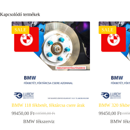
Kapcsolódó termékek
SALE
SALE
BMW 118 fékbetét, féktárcsa csere árak
BMW 320 fékbetét
99450,00
Ft
99450,00
Ft
110500,00
Ft
1105
Original
Current
Origi
Curre
price
price
price
price
BMW fékszerviz
BMW féks
was:
is:
was:
is: