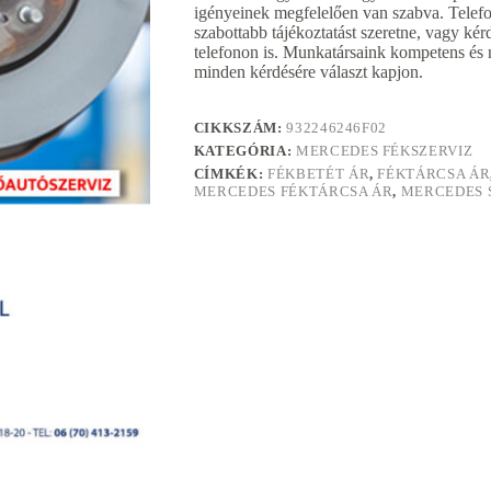
igényeinek megfelelően van szabva. Telef
szabottabb tájékoztatást szeretne, vagy kér
telefonon is. Munkatársaink kompetens és 
minden kérdésére választ kapjon.
CIKKSZÁM:
932246246F02
KATEGÓRIA:
MERCEDES FÉKSZERVIZ
CÍMKÉK:
FÉKBETÉT ÁR
,
FÉKTÁRCSA ÁR
MERCEDES FÉKTÁRCSA ÁR
,
MERCEDES S