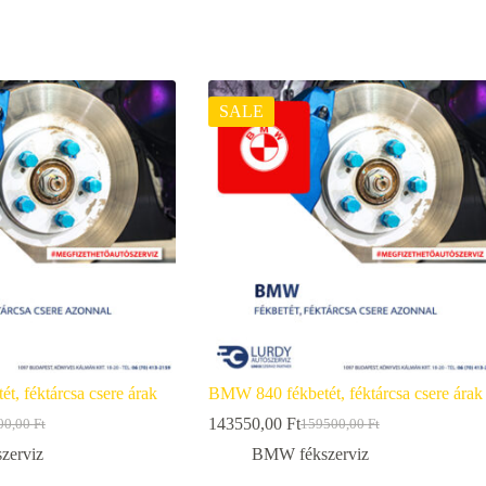
SALE
, féktárcsa csere árak
BMW 840 fékbetét, féktárcsa csere árak
143550,00
Ft
00,00
Ft
159500,00
Ft
nal
nt
Original
Current
price
price
zerviz
BMW fékszerviz
was:
is: