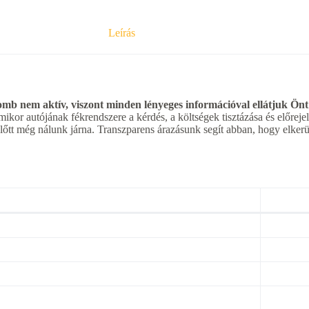
Leírás
b nem aktív, viszont minden lényeges információval ellátjuk Önt
mikor autójának fékrendszere a kérdés, a költségek tisztázása és előrej
mielőtt még nálunk járna. Transzparens árazásunk segít abban, hogy elke