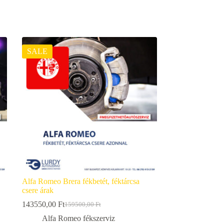
SALE
Alfa Romeo Brera fékbetét, féktárcsa
csere árak
143550,00
Ft
159500,00
Ft
Original
Current
price
price
Alfa Romeo fékszerviz