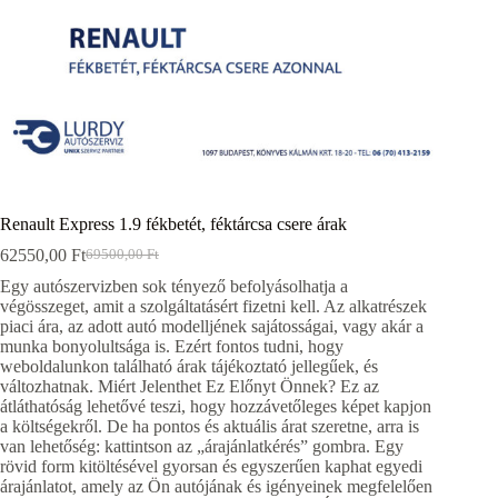
Renault Express 1.9 fékbetét, féktárcsa csere árak
62550,00
Ft
69500,00
Ft
Original
Current
price
price
Egy autószervizben sok tényező befolyásolhatja a
was:
is:
végösszeget, amit a szolgáltatásért fizetni kell. Az alkatrészek
69500,00 Ft.
62550,00 Ft.
piaci ára, az adott autó modelljének sajátosságai, vagy akár a
munka bonyolultsága is. Ezért fontos tudni, hogy
weboldalunkon található árak tájékoztató jellegűek, és
változhatnak. Miért Jelenthet Ez Előnyt Önnek? Ez az
átláthatóság lehetővé teszi, hogy hozzávetőleges képet kapjon
a költségekről. De ha pontos és aktuális árat szeretne, arra is
van lehetőség: kattintson az „árajánlatkérés” gombra. Egy
rövid form kitöltésével gyorsan és egyszerűen kaphat egyedi
árajánlatot, amely az Ön autójának és igényeinek megfelelően