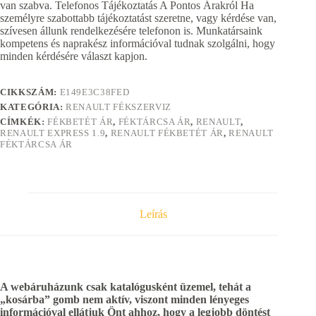
van szabva. Telefonos Tájékoztatás A Pontos Árakról Ha
személyre szabottabb tájékoztatást szeretne, vagy kérdése van,
szívesen állunk rendelkezésére telefonon is. Munkatársaink
kompetens és naprakész információval tudnak szolgálni, hogy
minden kérdésére választ kapjon.
CIKKSZÁM:
E149E3C38FED
KATEGÓRIA:
RENAULT FÉKSZERVIZ
CÍMKÉK:
FÉKBETÉT ÁR
,
FÉKTÁRCSA ÁR
,
RENAULT
,
RENAULT EXPRESS 1.9
,
RENAULT FÉKBETÉT ÁR
,
RENAULT
FÉKTÁRCSA ÁR
Leírás
A webáruházunk csak katalógusként üzemel, tehát a
„kosárba” gomb nem aktív, viszont minden lényeges
információval ellátjuk Önt ahhoz, hogy a legjobb döntést