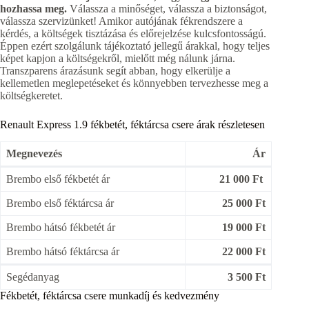
hozhassa meg.
Válassza a minőséget, válassza a biztonságot,
válassza szervizünket! Amikor autójának fékrendszere a
kérdés, a költségek tisztázása és előrejelzése kulcsfontosságú.
Éppen ezért szolgálunk tájékoztató jellegű árakkal, hogy teljes
képet kapjon a költségekről, mielőtt még nálunk járna.
Transzparens árazásunk segít abban, hogy elkerülje a
kellemetlen meglepetéseket és könnyebben tervezhesse meg a
költségkeretet.
Renault Express 1.9 fékbetét, féktárcsa csere árak részletesen
Megnevezés
Ár
Brembo első fékbetét ár
21 000 Ft
Brembo első féktárcsa ár
25 000 Ft
Brembo hátsó fékbetét ár
19 000 Ft
Brembo hátsó féktárcsa ár
22 000 Ft
Segédanyag
3 500 Ft
Fékbetét, féktárcsa csere munkadíj és kedvezmény