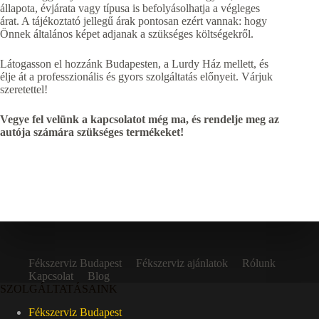
állapota, évjárata vagy típusa is befolyásolhatja a végleges
árat. A tájékoztató jellegű árak pontosan ezért vannak: hogy
Önnek általános képet adjanak a szükséges költségekről.
Látogasson el hozzánk Budapesten, a Lurdy Ház mellett, és
élje át a professzionális és gyors szolgáltatás előnyeit. Várjuk
szeretettel!
Vegye fel velünk a kapcsolatot még ma, és rendelje meg az
autója számára szükséges termékeket!
Fékszerviz Budapest
Fékszerviz ajánlatok
Rólunk
Kapcsolat
Blog
SZOLGÁLTATÁSAINK
Fékszerviz Budapest