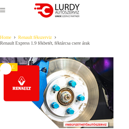
Skip
to
content
Home
Renault fékszerviz
Renault Express 1.9 fékbetét, féktárcsa csere árak
SALE