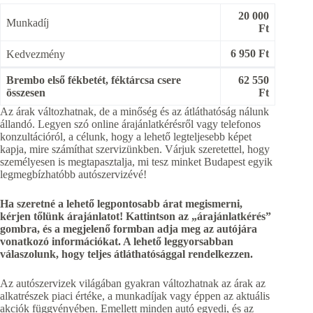
20 000
Munkadíj
Ft
6 950 Ft
Kedvezmény
Brembo első fékbetét, féktárcsa csere
62 550
összesen
Ft
Az árak változhatnak, de a minőség és az átláthatóság nálunk
állandó. Legyen szó online árajánlatkérésről vagy telefonos
konzultációról, a célunk, hogy a lehető legteljesebb képet
kapja, mire számíthat szervizünkben. Várjuk szeretettel, hogy
személyesen is megtapasztalja, mi tesz minket Budapest egyik
legmegbízhatóbb autószervizévé!
Ha szeretné a lehető legpontosabb árat megismerni,
kérjen tőlünk árajánlatot! Kattintson az „árajánlatkérés”
gombra, és a megjelenő formban adja meg az autójára
vonatkozó információkat. A lehető leggyorsabban
válaszolunk, hogy teljes átláthatósággal rendelkezzen.
Az autószervizek világában gyakran változhatnak az árak az
alkatrészek piaci értéke, a munkadíjak vagy éppen az aktuális
akciók függvényében. Emellett minden autó egyedi, és az