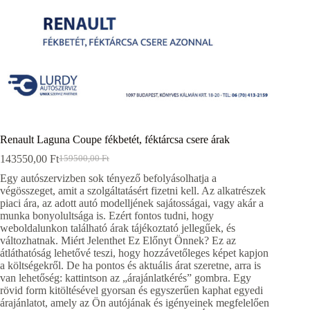
Renault Laguna Coupe fékbetét, féktárcsa csere árak
143550,00
Ft
159500,00
Ft
Original
Current
price
price
Egy autószervizben sok tényező befolyásolhatja a
was:
is:
végösszeget, amit a szolgáltatásért fizetni kell. Az alkatrészek
159500,00 Ft.
143550,00 Ft.
piaci ára, az adott autó modelljének sajátosságai, vagy akár a
munka bonyolultsága is. Ezért fontos tudni, hogy
weboldalunkon található árak tájékoztató jellegűek, és
változhatnak. Miért Jelenthet Ez Előnyt Önnek? Ez az
átláthatóság lehetővé teszi, hogy hozzávetőleges képet kapjon
a költségekről. De ha pontos és aktuális árat szeretne, arra is
van lehetőség: kattintson az „árajánlatkérés” gombra. Egy
rövid form kitöltésével gyorsan és egyszerűen kaphat egyedi
árajánlatot, amely az Ön autójának és igényeinek megfelelően