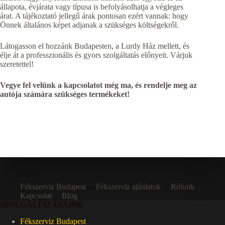
állapota, évjárata vagy típusa is befolyásolhatja a végleges
árat. A tájékoztató jellegű árak pontosan ezért vannak: hogy
Önnek általános képet adjanak a szükséges költségekről.
Látogasson el hozzánk Budapesten, a Lurdy Ház mellett, és
élje át a professzionális és gyors szolgáltatás előnyeit. Várjuk
szeretettel!
Vegye fel velünk a kapcsolatot még ma, és rendelje meg az
autója számára szükséges termékeket!
Fékszerviz Budapest
Fékszerviz ajánlatok
Rólunk
Kapcsolat
Blog
SZOLGÁLTATÁSAINK
Fékszerviz Budapest