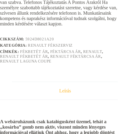
van szabva. Telefonos Tájékoztatás A Pontos Árakról Ha
személyre szabottabb tájékoztatást szeretne, vagy kérdése van,
szívesen állunk rendelkezésére telefonon is. Munkatársaink
kompetens és naprakész információval tudnak szolgálni, hogy
minden kérdésére választ kapjon.
CIKKSZÁM:
5924D8021A20
KATEGÓRIA:
RENAULT FÉKSZERVIZ
CÍMKÉK:
FÉKBETÉT ÁR
,
FÉKTÁRCSA ÁR
,
RENAULT
,
RENAULT FÉKBETÉT ÁR
,
RENAULT FÉKTÁRCSA ÁR
,
RENAULT LAGUNA COUPE
Leírás
A webáruházunk csak katalógusként üzemel, tehát a
„kosárba” gomb nem aktív, viszont minden lényeges
információval ellátjuk Önt ahhoz, hogy a legjobb döntést