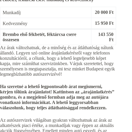
20 000 Ft
Munkadíj
15 950 Ft
Kedvezmény
Brembo első fékbetét, féktárcsa csere
143 550
összesen
Ft
Az árak változhatnak, de a minőség és az átláthatóság nálunk
állandó. Legyen szó online árajánlatkérésről vagy telefonos
konzultációról, a célunk, hogy a lehető legteljesebb képet
kapja, mire számíthat szervizünkben. Várjuk szeretettel, hogy
személyesen is megtapasztalja, mi tesz minket Budapest egyik
legmegbízhatóbb autószervizévé!
Ha szeretné a lehető legpontosabb árat megismerni,
kérjen tőlünk árajánlatot! Kattintson az „árajánlatkérés”
gombra, és a megjelenő formban adja meg az autójára
vonatkozó információkat. A lehető leggyorsabban
válaszolunk, hogy teljes átláthatósággal rendelkezzen.
Az autószervizek világában gyakran változhatnak az árak az
alkatrészek piaci értéke, a munkadíjak vagy éppen az aktuális
akciók függvényében. Emellett minden autó egyedi, és az