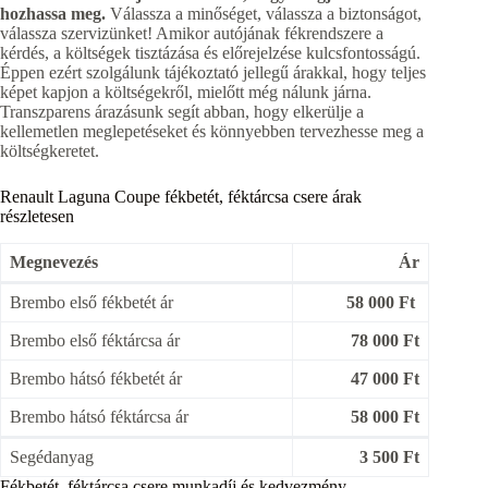
hozhassa meg.
Válassza a minőséget, válassza a biztonságot,
válassza szervizünket! Amikor autójának fékrendszere a
kérdés, a költségek tisztázása és előrejelzése kulcsfontosságú.
Éppen ezért szolgálunk tájékoztató jellegű árakkal, hogy teljes
képet kapjon a költségekről, mielőtt még nálunk járna.
Transzparens árazásunk segít abban, hogy elkerülje a
kellemetlen meglepetéseket és könnyebben tervezhesse meg a
költségkeretet.
Renault Laguna Coupe fékbetét, féktárcsa csere árak
részletesen
Megnevezés
Ár
Brembo első fékbetét ár
58 000 Ft
Brembo első féktárcsa ár
78 000 Ft
Brembo hátsó fékbetét ár
47 000 Ft
Brembo hátsó féktárcsa ár
58 000 Ft
Segédanyag
3 500 Ft
Fékbetét, féktárcsa csere munkadíj és kedvezmény