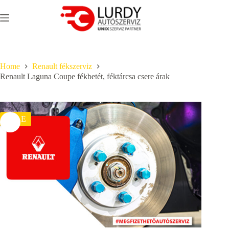
Skip
to
content
Home
Renault fékszerviz
Renault Laguna Coupe fékbetét, féktárcsa csere árak
SALE