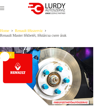
Skip
to
content
Home
Renault fékszerviz
Renault Master fékbetét, féktárcsa csere árak
SALE