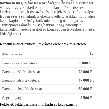
hozhassa meg.
Válassza a minőséget, válassza a biztonságot,
válassza szervizünket! Amikor autójának fékrendszere a
kérdés, a költségek tisztázása és előrejelzése kulcsfontosságú.
Éppen ezért szolgálunk tájékoztató jellegű árakkal, hogy teljes
képet kapjon a költségekről, mielőtt még nálunk járna.
Transzparens árazásunk segít abban, hogy elkerülje a
kellemetlen meglepetéseket és könnyebben tervezhesse meg a
költségkeretet.
Renault Master fékbetét, féktárcsa csere árak részletesen
Megnevezés
Ár
Brembo első fékbetét ár
58 000 Ft
Brembo első féktárcsa ár
78 000 Ft
Brembo hátsó fékbetét ár
47 000 Ft
Brembo hátsó féktárcsa ár
58 000 Ft
Segédanyag
3 500 Ft
Fékbetét, féktárcsa csere munkadíj és kedvezmény