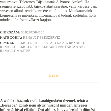
van szabva. Telefonos Tájékoztatás A Pontos Árakról Ha
személyre szabottabb tájékoztatást szeretne, vagy kérdése van,
szívesen állunk rendelkezésére telefonon is. Munkatársaink
kompetens és naprakész információval tudnak szolgálni, hogy
minden kérdésére választ kapjon.
CIKKSZÁM:
30B26C584167
KATEGÓRIA:
RENAULT FÉKSZERVIZ
CÍMKÉK:
FÉKBETÉT ÁR
,
FÉKTÁRCSA ÁR
,
RENAULT
,
RENAULT FÉKBETÉT ÁR
,
RENAULT FÉKTÁRCSA ÁR
,
RENAULT MASTER
Leírás
A webáruházunk csak katalógusként üzemel, tehát a
„kosárba” gomb nem aktív, viszont minden lényeges
információval ellátjuk Önt ahhoz, hogy a legjobb döntést