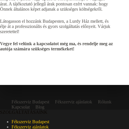
árat. A tájékoztató jellegű árak pontosan ezért vannak: hogy
Önnek általános képet adjanak a szükséges költségekről.
Látogasson el hozzánk Budapesten, a Lurdy Ház mellett, és
élje át a professzionális és gyors szolgáltatás előnyeit. Várjuk
szeretettel!
Vegye fel velünk a kapcsolatot még ma, és rendelje meg az
autója számára szükséges termékeket!
Fékszerviz Budapest
Fékszerviz ajánlatok
Rólunk
Kapcsolat
Blog
SZOLGÁLTATÁSAINK
Fékszerviz Budapest
Fékszerviz ajánlatok