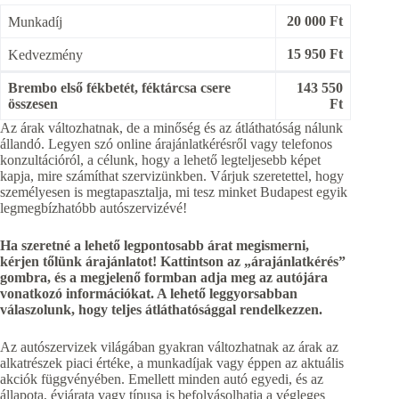
20 000 Ft
Munkadíj
15 950 Ft
Kedvezmény
Brembo első fékbetét, féktárcsa csere
143 550
összesen
Ft
Az árak változhatnak, de a minőség és az átláthatóság nálunk
állandó. Legyen szó online árajánlatkérésről vagy telefonos
konzultációról, a célunk, hogy a lehető legteljesebb képet
kapja, mire számíthat szervizünkben. Várjuk szeretettel, hogy
személyesen is megtapasztalja, mi tesz minket Budapest egyik
legmegbízhatóbb autószervizévé!
Ha szeretné a lehető legpontosabb árat megismerni,
kérjen tőlünk árajánlatot! Kattintson az „árajánlatkérés”
gombra, és a megjelenő formban adja meg az autójára
vonatkozó információkat. A lehető leggyorsabban
válaszolunk, hogy teljes átláthatósággal rendelkezzen.
Az autószervizek világában gyakran változhatnak az árak az
alkatrészek piaci értéke, a munkadíjak vagy éppen az aktuális
akciók függvényében. Emellett minden autó egyedi, és az
állapota, évjárata vagy típusa is befolyásolhatja a végleges