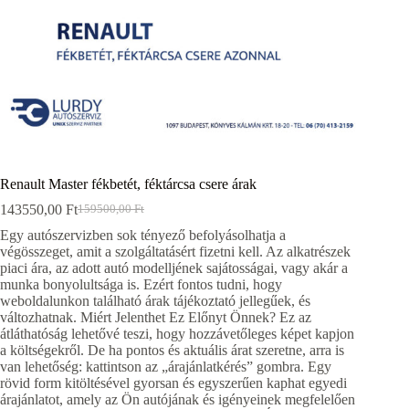
Renault Master fékbetét, féktárcsa csere árak
143550,00
Ft
159500,00
Ft
Original
Current
price
price
Egy autószervizben sok tényező befolyásolhatja a
was:
is:
végösszeget, amit a szolgáltatásért fizetni kell. Az alkatrészek
159500,00 Ft.
143550,00 Ft.
piaci ára, az adott autó modelljének sajátosságai, vagy akár a
munka bonyolultsága is. Ezért fontos tudni, hogy
weboldalunkon található árak tájékoztató jellegűek, és
változhatnak. Miért Jelenthet Ez Előnyt Önnek? Ez az
átláthatóság lehetővé teszi, hogy hozzávetőleges képet kapjon
a költségekről. De ha pontos és aktuális árat szeretne, arra is
van lehetőség: kattintson az „árajánlatkérés” gombra. Egy
rövid form kitöltésével gyorsan és egyszerűen kaphat egyedi
árajánlatot, amely az Ön autójának és igényeinek megfelelően