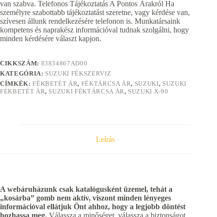
van szabva. Telefonos Tájékoztatás A Pontos Árakról Ha
személyre szabottabb tájékoztatást szeretne, vagy kérdése van,
szívesen állunk rendelkezésére telefonon is. Munkatársaink
kompetens és naprakész információval tudnak szolgálni, hogy
minden kérdésére választ kapjon.
CIKKSZÁM:
83834867AD00
KATEGÓRIA:
SUZUKI FÉKSZERVIZ
CÍMKÉK:
FÉKBETÉT ÁR
,
FÉKTÁRCSA ÁR
,
SUZUKI
,
SUZUKI
FÉKBETÉT ÁR
,
SUZUKI FÉKTÁRCSA ÁR
,
SUZUKI X-90
Leírás
A webáruházunk csak katalógusként üzemel, tehát a
„kosárba” gomb nem aktív, viszont minden lényeges
információval ellátjuk Önt ahhoz, hogy a legjobb döntést
hozhassa meg.
Válassza a minőséget, válassza a biztonságot,