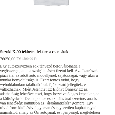
Suzuki X-90 fékbetét, féktárcsa csere árak
76050,00
Ft
84500,00
Ft
Original
Current
price
price
Egy autószervizben sok tényező befolyásolhatja a
was:
is:
végösszeget, amit a szolgáltatásért fizetni kell. Az alkatrészek
84500,00 Ft.
76050,00 Ft.
piaci ára, az adott autó modelljének sajátosságai, vagy akár a
munka bonyolultsága is. Ezért fontos tudni, hogy
weboldalunkon található árak tájékoztató jellegűek, és
változhatnak. Miért Jelenthet Ez Előnyt Önnek? Ez az
átláthatóság lehetővé teszi, hogy hozzávetőleges képet kapjon
a költségekről. De ha pontos és aktuális árat szeretne, arra is
van lehetőség: kattintson az „árajánlatkérés” gombra. Egy
rövid form kitöltésével gyorsan és egyszerűen kaphat egyedi
árajánlatot, amely az Ön autójának és igényeinek megfelelően