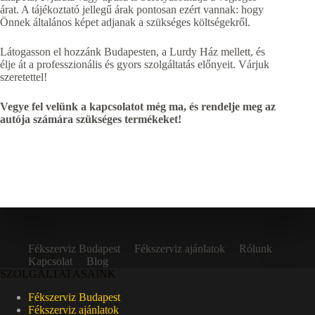
árat. A tájékoztató jellegű árak pontosan ezért vannak: hogy
Önnek általános képet adjanak a szükséges költségekről.
Látogasson el hozzánk Budapesten, a Lurdy Ház mellett, és
élje át a professzionális és gyors szolgáltatás előnyeit. Várjuk
szeretettel!
Vegye fel velünk a kapcsolatot még ma, és rendelje meg az
autója számára szükséges termékeket!
Fékszerviz Budapest
Fékszerviz ajánlatok
Rólunk
Kapcsolat
Blog
SZOLGÁLTATÁSAINK
Fékszerviz Budapest
Fékszerviz ajánlatok