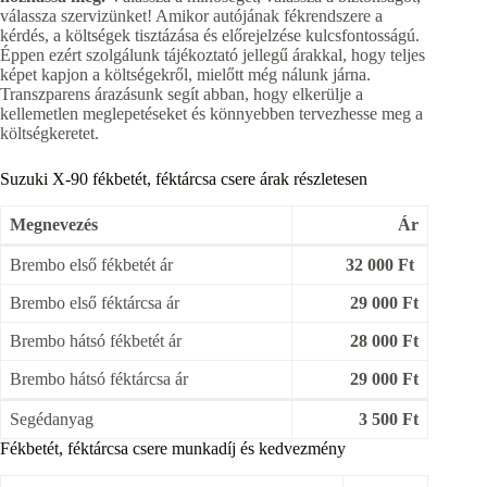
válassza szervizünket! Amikor autójának fékrendszere a
kérdés, a költségek tisztázása és előrejelzése kulcsfontosságú.
Éppen ezért szolgálunk tájékoztató jellegű árakkal, hogy teljes
képet kapjon a költségekről, mielőtt még nálunk járna.
Transzparens árazásunk segít abban, hogy elkerülje a
kellemetlen meglepetéseket és könnyebben tervezhesse meg a
költségkeretet.
Suzuki X-90 fékbetét, féktárcsa csere árak részletesen
Megnevezés
Ár
Brembo első fékbetét ár
32 000 Ft
Brembo első féktárcsa ár
29 000 Ft
Brembo hátsó fékbetét ár
28 000 Ft
Brembo hátsó féktárcsa ár
29 000 Ft
Segédanyag
3 500 Ft
Fékbetét, féktárcsa csere munkadíj és kedvezmény