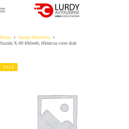
Skip
to
content
Home
Suzuki fékszerviz
Suzuki X-90 fékbetét, féktárcsa csere árak
SALE