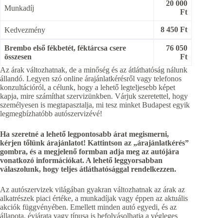
20 000
Munkadíj
Ft
8 450 Ft
Kedvezmény
Brembo első fékbetét, féktárcsa csere
76 050
összesen
Ft
Az árak változhatnak, de a minőség és az átláthatóság nálunk
állandó. Legyen szó online árajánlatkérésről vagy telefonos
konzultációról, a célunk, hogy a lehető legteljesebb képet
kapja, mire számíthat szervizünkben. Várjuk szeretettel, hogy
személyesen is megtapasztalja, mi tesz minket Budapest egyik
legmegbízhatóbb autószervizévé!
Ha szeretné a lehető legpontosabb árat megismerni,
kérjen tőlünk árajánlatot! Kattintson az „árajánlatkérés”
gombra, és a megjelenő formban adja meg az autójára
vonatkozó információkat. A lehető leggyorsabban
válaszolunk, hogy teljes átláthatósággal rendelkezzen.
Az autószervizek világában gyakran változhatnak az árak az
alkatrészek piaci értéke, a munkadíjak vagy éppen az aktuális
akciók függvényében. Emellett minden autó egyedi, és az
állapota, évjárata vagy típusa is befolyásolhatja a végleges