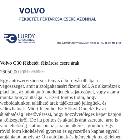
Volvo C30 fékbetét, féktárcsa csere árak
76050,00
Ft
84500,00
Ft
Original
Current
price
price
Egy autószervizben sok tényező befolyásolhatja a
was:
is:
végösszeget, amit a szolgáltatásért fizetni kell. Az alkatrészek
84500,00 Ft.
76050,00 Ft.
piaci ára, az adott autó modelljének sajátosságai, vagy akár a
munka bonyolultsága is. Ezért fontos tudni, hogy
weboldalunkon található árak tájékoztató jellegűek, és
változhatnak. Miért Jelenthet Ez Előnyt Önnek? Ez az
átláthatóság lehetővé teszi, hogy hozzávetőleges képet kapjon
a költségekről. De ha pontos és aktuális árat szeretne, arra is
van lehetőség: kattintson az „árajánlatkérés” gombra. Egy
rövid form kitöltésével gyorsan és egyszerűen kaphat egyedi
árajánlatot, amely az Ön autójának és igényeinek megfelelően