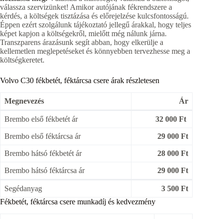
válassza szervizünket! Amikor autójának fékrendszere a
kérdés, a költségek tisztázása és előrejelzése kulcsfontosságú.
Éppen ezért szolgálunk tájékoztató jellegű árakkal, hogy teljes
képet kapjon a költségekről, mielőtt még nálunk járna.
Transzparens árazásunk segít abban, hogy elkerülje a
kellemetlen meglepetéseket és könnyebben tervezhesse meg a
költségkeretet.
Volvo C30 fékbetét, féktárcsa csere árak részletesen
Megnevezés
Ár
Brembo első fékbetét ár
32 000 Ft
Brembo első féktárcsa ár
29 000 Ft
Brembo hátsó fékbetét ár
28 000 Ft
Brembo hátsó féktárcsa ár
29 000 Ft
Segédanyag
3 500 Ft
Fékbetét, féktárcsa csere munkadíj és kedvezmény