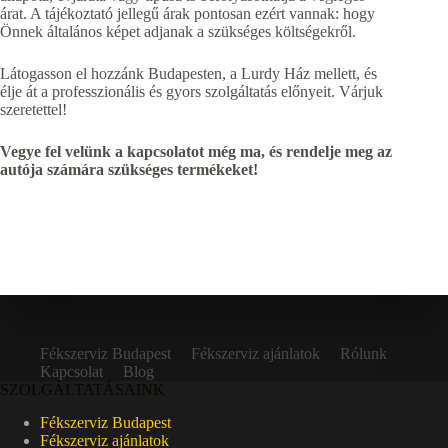
árat. A tájékoztató jellegű árak pontosan ezért vannak: hogy
Önnek általános képet adjanak a szükséges költségekről.
Látogasson el hozzánk Budapesten, a Lurdy Ház mellett, és
élje át a professzionális és gyors szolgáltatás előnyeit. Várjuk
szeretettel!
Vegye fel velünk a kapcsolatot még ma, és rendelje meg az
autója számára szükséges termékeket!
Fékszerviz Budapest
Fékszerviz ajánlatok
Rólunk
Kapcsolat
Blog
SZOLGÁLTATÁSAINK
Fékszerviz Budapest
Fékszerviz ajánlatok