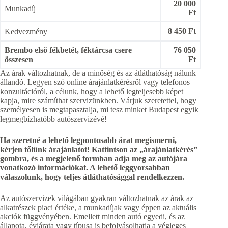
20 000
Munkadíj
Ft
8 450 Ft
Kedvezmény
Brembo első fékbetét, féktárcsa csere
76 050
összesen
Ft
Az árak változhatnak, de a minőség és az átláthatóság nálunk
állandó. Legyen szó online árajánlatkérésről vagy telefonos
konzultációról, a célunk, hogy a lehető legteljesebb képet
kapja, mire számíthat szervizünkben. Várjuk szeretettel, hogy
személyesen is megtapasztalja, mi tesz minket Budapest egyik
legmegbízhatóbb autószervizévé!
Ha szeretné a lehető legpontosabb árat megismerni,
kérjen tőlünk árajánlatot! Kattintson az „árajánlatkérés”
gombra, és a megjelenő formban adja meg az autójára
vonatkozó információkat. A lehető leggyorsabban
válaszolunk, hogy teljes átláthatósággal rendelkezzen.
Az autószervizek világában gyakran változhatnak az árak az
alkatrészek piaci értéke, a munkadíjak vagy éppen az aktuális
akciók függvényében. Emellett minden autó egyedi, és az
állapota, évjárata vagy típusa is befolyásolhatja a végleges