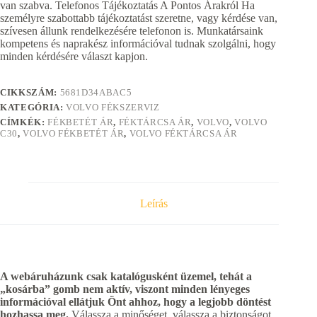
van szabva. Telefonos Tájékoztatás A Pontos Árakról Ha
személyre szabottabb tájékoztatást szeretne, vagy kérdése van,
szívesen állunk rendelkezésére telefonon is. Munkatársaink
kompetens és naprakész információval tudnak szolgálni, hogy
minden kérdésére választ kapjon.
CIKKSZÁM:
5681D34ABAC5
KATEGÓRIA:
VOLVO FÉKSZERVIZ
CÍMKÉK:
FÉKBETÉT ÁR
,
FÉKTÁRCSA ÁR
,
VOLVO
,
VOLVO
C30
,
VOLVO FÉKBETÉT ÁR
,
VOLVO FÉKTÁRCSA ÁR
Leírás
A webáruházunk csak katalógusként üzemel, tehát a
„kosárba” gomb nem aktív, viszont minden lényeges
információval ellátjuk Önt ahhoz, hogy a legjobb döntést
hozhassa meg.
Válassza a minőséget, válassza a biztonságot,