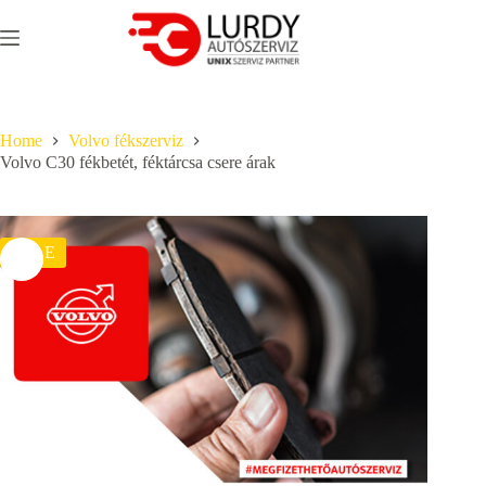
Skip
to
content
Home
Volvo fékszerviz
Volvo C30 fékbetét, féktárcsa csere árak
SALE