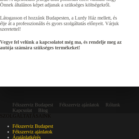
Önnek általános képet adjanak a szükséges költségekről.
Látogasson el hozzánk Budapesten, a Lurdy Ház mellett, és
élje át a professzionális és gyors szolgáltatás előnyeit. Várjuk
szeretettel!
Vegye fel velünk a kapcsolatot még ma, és rendelje meg az
autója számára szükséges termékeket!
Fékszerviz Budapest
Fékszerviz ajánlatok
Rólunk
Kapcsolat
Blog
SZOLGÁLTATÁSAINK
Fékszerviz Budapest
Fékszerviz ajánlatok
Árajánlatkérés