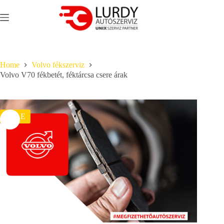
Skip
to
content
Home
Volvo fékszerviz
Volvo V70 fékbetét, féktárcsa csere árak
SALE