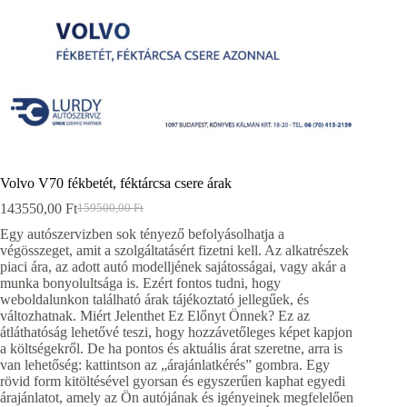
Volvo V70 fékbetét, féktárcsa csere árak
143550,00
Ft
159500,00
Ft
Original
Current
price
price
Egy autószervizben sok tényező befolyásolhatja a
was:
is:
végösszeget, amit a szolgáltatásért fizetni kell. Az alkatrészek
159500,00 Ft.
143550,00 Ft.
piaci ára, az adott autó modelljének sajátosságai, vagy akár a
munka bonyolultsága is. Ezért fontos tudni, hogy
weboldalunkon található árak tájékoztató jellegűek, és
változhatnak. Miért Jelenthet Ez Előnyt Önnek? Ez az
átláthatóság lehetővé teszi, hogy hozzávetőleges képet kapjon
a költségekről. De ha pontos és aktuális árat szeretne, arra is
van lehetőség: kattintson az „árajánlatkérés” gombra. Egy
rövid form kitöltésével gyorsan és egyszerűen kaphat egyedi
árajánlatot, amely az Ön autójának és igényeinek megfelelően