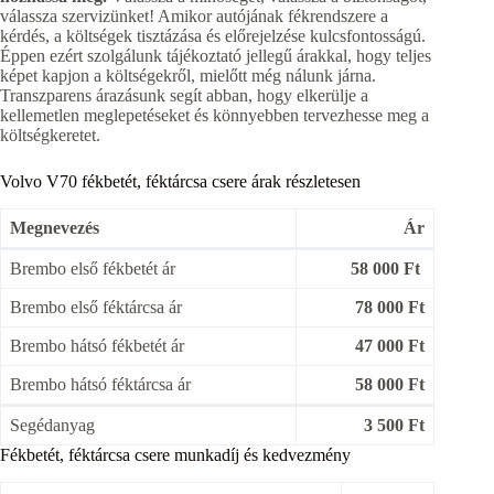
válassza szervizünket! Amikor autójának fékrendszere a
kérdés, a költségek tisztázása és előrejelzése kulcsfontosságú.
Éppen ezért szolgálunk tájékoztató jellegű árakkal, hogy teljes
képet kapjon a költségekről, mielőtt még nálunk járna.
Transzparens árazásunk segít abban, hogy elkerülje a
kellemetlen meglepetéseket és könnyebben tervezhesse meg a
költségkeretet.
Volvo V70 fékbetét, féktárcsa csere árak részletesen
Megnevezés
Ár
Brembo első fékbetét ár
58 000 Ft
Brembo első féktárcsa ár
78 000 Ft
Brembo hátsó fékbetét ár
47 000 Ft
Brembo hátsó féktárcsa ár
58 000 Ft
Segédanyag
3 500 Ft
Fékbetét, féktárcsa csere munkadíj és kedvezmény