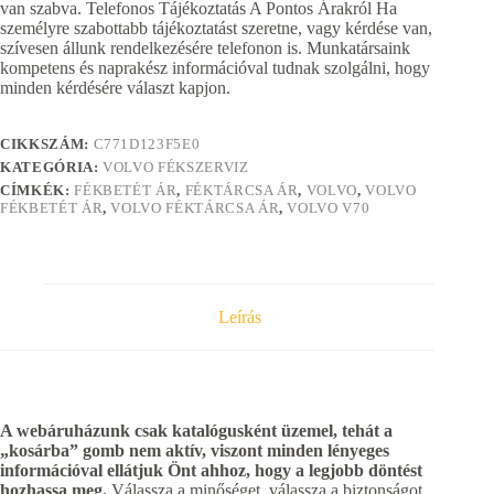
van szabva. Telefonos Tájékoztatás A Pontos Árakról Ha
személyre szabottabb tájékoztatást szeretne, vagy kérdése van,
szívesen állunk rendelkezésére telefonon is. Munkatársaink
kompetens és naprakész információval tudnak szolgálni, hogy
minden kérdésére választ kapjon.
CIKKSZÁM:
C771D123F5E0
KATEGÓRIA:
VOLVO FÉKSZERVIZ
CÍMKÉK:
FÉKBETÉT ÁR
,
FÉKTÁRCSA ÁR
,
VOLVO
,
VOLVO
FÉKBETÉT ÁR
,
VOLVO FÉKTÁRCSA ÁR
,
VOLVO V70
Leírás
A webáruházunk csak katalógusként üzemel, tehát a
„kosárba” gomb nem aktív, viszont minden lényeges
információval ellátjuk Önt ahhoz, hogy a legjobb döntést
hozhassa meg.
Válassza a minőséget, válassza a biztonságot,