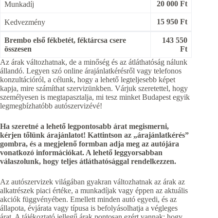
20 000 Ft
Munkadíj
15 950 Ft
Kedvezmény
Brembo első fékbetét, féktárcsa csere
143 550
összesen
Ft
Az árak változhatnak, de a minőség és az átláthatóság nálunk
állandó. Legyen szó online árajánlatkérésről vagy telefonos
konzultációról, a célunk, hogy a lehető legteljesebb képet
kapja, mire számíthat szervizünkben. Várjuk szeretettel, hogy
személyesen is megtapasztalja, mi tesz minket Budapest egyik
legmegbízhatóbb autószervizévé!
Ha szeretné a lehető legpontosabb árat megismerni,
kérjen tőlünk árajánlatot! Kattintson az „árajánlatkérés”
gombra, és a megjelenő formban adja meg az autójára
vonatkozó információkat. A lehető leggyorsabban
válaszolunk, hogy teljes átláthatósággal rendelkezzen.
Az autószervizek világában gyakran változhatnak az árak az
alkatrészek piaci értéke, a munkadíjak vagy éppen az aktuális
akciók függvényében. Emellett minden autó egyedi, és az
állapota, évjárata vagy típusa is befolyásolhatja a végleges
árat. A tájékoztató jellegű árak pontosan ezért vannak: hogy