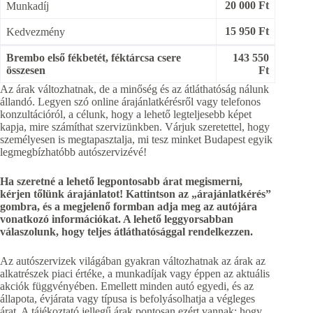
20 000 Ft
Munkadíj
15 950 Ft
Kedvezmény
Brembo első fékbetét, féktárcsa csere
143 550
összesen
Ft
Az árak változhatnak, de a minőség és az átláthatóság nálunk
állandó. Legyen szó online árajánlatkérésről vagy telefonos
konzultációról, a célunk, hogy a lehető legteljesebb képet
kapja, mire számíthat szervizünkben. Várjuk szeretettel, hogy
személyesen is megtapasztalja, mi tesz minket Budapest egyik
legmegbízhatóbb autószervizévé!
Ha szeretné a lehető legpontosabb árat megismerni,
kérjen tőlünk árajánlatot! Kattintson az „árajánlatkérés”
gombra, és a megjelenő formban adja meg az autójára
vonatkozó információkat. A lehető leggyorsabban
válaszolunk, hogy teljes átláthatósággal rendelkezzen.
Az autószervizek világában gyakran változhatnak az árak az
alkatrészek piaci értéke, a munkadíjak vagy éppen az aktuális
akciók függvényében. Emellett minden autó egyedi, és az
állapota, évjárata vagy típusa is befolyásolhatja a végleges
árat. A tájékoztató jellegű árak pontosan ezért vannak: hogy