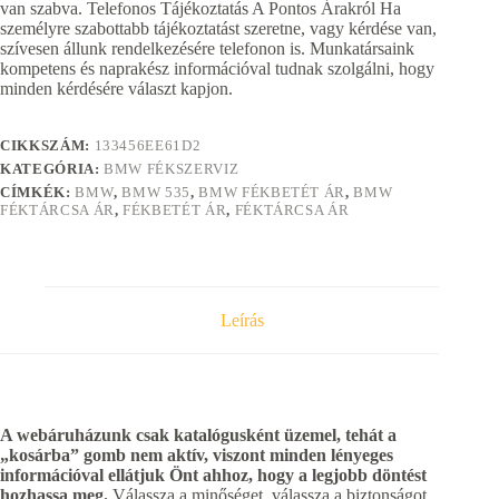
van szabva. Telefonos Tájékoztatás A Pontos Árakról Ha
személyre szabottabb tájékoztatást szeretne, vagy kérdése van,
szívesen állunk rendelkezésére telefonon is. Munkatársaink
kompetens és naprakész információval tudnak szolgálni, hogy
minden kérdésére választ kapjon.
CIKKSZÁM:
133456EE61D2
KATEGÓRIA:
BMW FÉKSZERVIZ
CÍMKÉK:
BMW
,
BMW 535
,
BMW FÉKBETÉT ÁR
,
BMW
FÉKTÁRCSA ÁR
,
FÉKBETÉT ÁR
,
FÉKTÁRCSA ÁR
Leírás
A webáruházunk csak katalógusként üzemel, tehát a
„kosárba” gomb nem aktív, viszont minden lényeges
információval ellátjuk Önt ahhoz, hogy a legjobb döntést
hozhassa meg.
Válassza a minőséget, válassza a biztonságot,