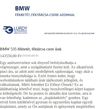
BMW 535 fékbetét, féktárcsa csere árak
143550,00
Ft
159500,00
Ft
Original
Current
price
price
Egy autószervizben sok tényező befolyásolhatja a
was:
is:
végösszeget, amit a szolgáltatásért fizetni kell. Az alkatrészek
159500,00 Ft.
143550,00 Ft.
piaci ára, az adott autó modelljének sajátosságai, vagy akár a
munka bonyolultsága is. Ezért fontos tudni, hogy
weboldalunkon található árak tájékoztató jellegűek, és
változhatnak. Miért Jelenthet Ez Előnyt Önnek? Ez az
átláthatóság lehetővé teszi, hogy hozzávetőleges képet kapjon
a költségekről. De ha pontos és aktuális árat szeretne, arra is
van lehetőség: kattintson az „árajánlatkérés” gombra. Egy
rövid form kitöltésével gyorsan és egyszerűen kaphat egyedi
árajánlatot, amely az Ön autójának és igényeinek megfelelően