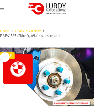
Skip
to
content
Home
BMW fékszerviz
BMW 535 fékbetét, féktárcsa csere árak
SALE