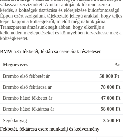
válassza szervizünket! Amikor autójának fékrendszere a
kérdés, a költségek tisztázása és előrejelzése kulcsfontosságú.
Éppen ezért szolgálunk tájékoztató jellegű árakkal, hogy teljes
képet kapjon a költségekről, mielőtt még nálunk járna.
Transzparens árazásunk segít abban, hogy elkerülje a
kellemetlen meglepetéseket és könnyebben tervezhesse meg a
költségkeretet.
BMW 535 fékbetét, féktárcsa csere árak részletesen
Megnevezés
Ár
Brembo első fékbetét ár
58 000 Ft
Brembo első féktárcsa ár
78 000 Ft
Brembo hátsó fékbetét ár
47 000 Ft
Brembo hátsó féktárcsa ár
58 000 Ft
Segédanyag
3 500 Ft
Fékbetét, féktárcsa csere munkadíj és kedvezmény