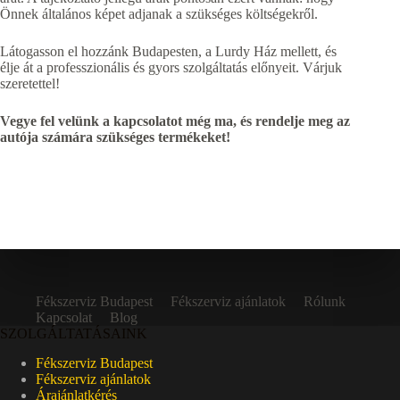
Önnek általános képet adjanak a szükséges költségekről.
Látogasson el hozzánk Budapesten, a Lurdy Ház mellett, és
élje át a professzionális és gyors szolgáltatás előnyeit. Várjuk
szeretettel!
Vegye fel velünk a kapcsolatot még ma, és rendelje meg az
autója számára szükséges termékeket!
Fékszerviz Budapest
Fékszerviz ajánlatok
Rólunk
Kapcsolat
Blog
SZOLGÁLTATÁSAINK
Fékszerviz Budapest
Fékszerviz ajánlatok
Árajánlatkérés