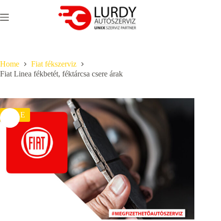
Skip
to
content
Home
Fiat fékszerviz
Fiat Linea fékbetét, féktárcsa csere árak
SALE