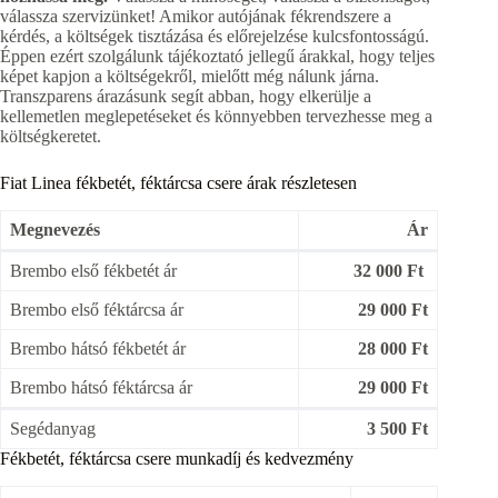
válassza szervizünket! Amikor autójának fékrendszere a
kérdés, a költségek tisztázása és előrejelzése kulcsfontosságú.
Éppen ezért szolgálunk tájékoztató jellegű árakkal, hogy teljes
képet kapjon a költségekről, mielőtt még nálunk járna.
Transzparens árazásunk segít abban, hogy elkerülje a
kellemetlen meglepetéseket és könnyebben tervezhesse meg a
költségkeretet.
Fiat Linea fékbetét, féktárcsa csere árak részletesen
Megnevezés
Ár
Brembo első fékbetét ár
32 000 Ft
Brembo első féktárcsa ár
29 000 Ft
Brembo hátsó fékbetét ár
28 000 Ft
Brembo hátsó féktárcsa ár
29 000 Ft
Segédanyag
3 500 Ft
Fékbetét, féktárcsa csere munkadíj és kedvezmény