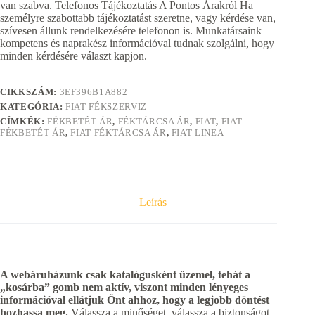
van szabva. Telefonos Tájékoztatás A Pontos Árakról Ha
személyre szabottabb tájékoztatást szeretne, vagy kérdése van,
szívesen állunk rendelkezésére telefonon is. Munkatársaink
kompetens és naprakész információval tudnak szolgálni, hogy
minden kérdésére választ kapjon.
CIKKSZÁM:
3EF396B1A882
KATEGÓRIA:
FIAT FÉKSZERVIZ
CÍMKÉK:
FÉKBETÉT ÁR
,
FÉKTÁRCSA ÁR
,
FIAT
,
FIAT
FÉKBETÉT ÁR
,
FIAT FÉKTÁRCSA ÁR
,
FIAT LINEA
Leírás
A webáruházunk csak katalógusként üzemel, tehát a
„kosárba” gomb nem aktív, viszont minden lényeges
információval ellátjuk Önt ahhoz, hogy a legjobb döntést
hozhassa meg.
Válassza a minőséget, válassza a biztonságot,