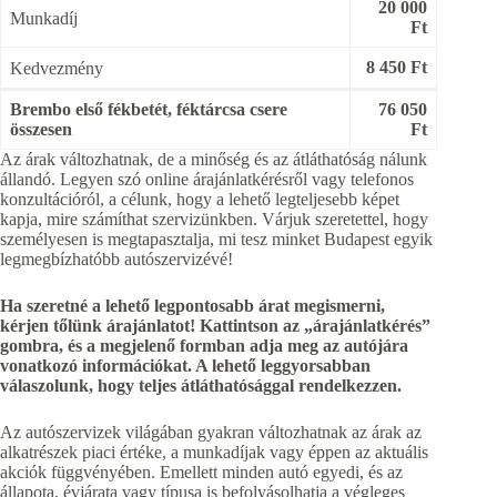
20 000
Munkadíj
Ft
8 450 Ft
Kedvezmény
Brembo első fékbetét, féktárcsa csere
76 050
összesen
Ft
Az árak változhatnak, de a minőség és az átláthatóság nálunk
állandó. Legyen szó online árajánlatkérésről vagy telefonos
konzultációról, a célunk, hogy a lehető legteljesebb képet
kapja, mire számíthat szervizünkben. Várjuk szeretettel, hogy
személyesen is megtapasztalja, mi tesz minket Budapest egyik
legmegbízhatóbb autószervizévé!
Ha szeretné a lehető legpontosabb árat megismerni,
kérjen tőlünk árajánlatot! Kattintson az „árajánlatkérés”
gombra, és a megjelenő formban adja meg az autójára
vonatkozó információkat. A lehető leggyorsabban
válaszolunk, hogy teljes átláthatósággal rendelkezzen.
Az autószervizek világában gyakran változhatnak az árak az
alkatrészek piaci értéke, a munkadíjak vagy éppen az aktuális
akciók függvényében. Emellett minden autó egyedi, és az
állapota, évjárata vagy típusa is befolyásolhatja a végleges