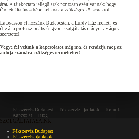
árat. A tájékoztató jellegű árak pontosan ezért vannak: hogy
Önnek általános képet adjanak a szükséges költségekről.
Látogasson el hozzánk Budapesten, a Lurdy Ház mellett, és
élje át a professzionális és gyors szolgáltatás előnyeit. Várjuk
szeretettel!
Vegye fel velünk a kapcsolatot még ma, és rendelje meg az
autója számára szükséges termékeket!
Fékszerviz Budapest
Fékszerviz ajánlatok
Rólunk
Kapcsolat
Blog
SZOLGÁLTATÁSAINK
Fékszerviz Budapest
Fékszerviz ajánlatok