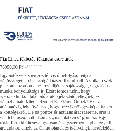
Fiat Linea fékbetét, féktárcsa csere árak
76050,00
Ft
84500,00
Ft
Original
Current
price
price
Egy autószervizben sok tényező befolyásolhatja a
was:
is:
végösszeget, amit a szolgáltatásért fizetni kell. Az alkatrészek
84500,00 Ft.
76050,00 Ft.
piaci ára, az adott autó modelljének sajátosságai, vagy akár a
munka bonyolultsága is. Ezért fontos tudni, hogy
weboldalunkon található árak tájékoztató jellegűek, és
változhatnak. Miért Jelenthet Ez Előnyt Önnek? Ez az
átláthatóság lehetővé teszi, hogy hozzávetőleges képet kapjon
a költségekről. De ha pontos és aktuális árat szeretne, arra is
van lehetőség: kattintson az „árajánlatkérés” gombra. Egy
rövid form kitöltésével gyorsan és egyszerűen kaphat egyedi
árajánlatot, amely az Ön autójának és igényeinek megfelelően