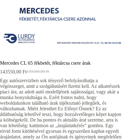
Mercedes CL 65 fékbetét, féktárcsa csere árak
143550,00
Ft
159500,00
Ft
Original
Current
price
price
Egy autószervizben sok tényező befolyásolhatja a
was:
is:
végösszeget, amit a szolgáltatásért fizetni kell. Az alkatrészek
159500,00 Ft.
143550,00 Ft.
piaci ára, az adott autó modelljének sajátosságai, vagy akár a
munka bonyolultsága is. Ezért fontos tudni, hogy
weboldalunkon található árak tájékoztató jellegűek, és
változhatnak. Miért Jelenthet Ez Előnyt Önnek? Ez az
átláthatóság lehetővé teszi, hogy hozzávetőleges képet kapjon
a költségekről. De ha pontos és aktuális árat szeretne, arra is
van lehetőség: kattintson az „árajánlatkérés” gombra. Egy
rövid form kitöltésével gyorsan és egyszerűen kaphat egyedi
árajánlatot, amely az Ön autójának és igényeinek megfelelően