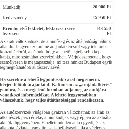
20 000 Ft
Munkadíj
15 950 Ft
Kedvezmény
Brembo első fékbetét, féktárcsa csere
143 550
összesen
Ft
Az árak változhatnak, de a minőség és az átláthatóság nálunk
állandó. Legyen szó online árajánlatkérésről vagy telefonos
konzultációról, a célunk, hogy a lehető legteljesebb képet
kapja, mire számíthat szervizünkben. Várjuk szeretettel, hogy
személyesen is megtapasztalja, mi tesz minket Budapest egyik
legmegbízhatóbb autószervizévé!
Ha szeretné a lehető legpontosabb árat megismerni,
kérjen tőlünk árajánlatot! Kattintson az „árajánlatkérés”
gombra, és a megjelenő formban adja meg az autójára
vonatkozó információkat. A lehető leggyorsabban
válaszolunk, hogy teljes átláthatósággal rendelkezzen.
Az autószervizek világában gyakran változhatnak az árak az
alkatrészek piaci értéke, a munkadíjak vagy éppen az aktuális
akciók függvényében. Emellett minden autó egyedi, és az
állapota, évjárata vagy típusa is befolyásolhatja a végleges