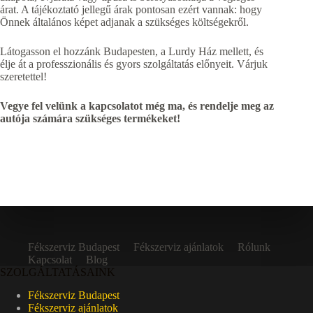
árat. A tájékoztató jellegű árak pontosan ezért vannak: hogy
Önnek általános képet adjanak a szükséges költségekről.
Látogasson el hozzánk Budapesten, a Lurdy Ház mellett, és
élje át a professzionális és gyors szolgáltatás előnyeit. Várjuk
szeretettel!
Vegye fel velünk a kapcsolatot még ma, és rendelje meg az
autója számára szükséges termékeket!
Fékszerviz Budapest
Fékszerviz ajánlatok
Rólunk
Kapcsolat
Blog
SZOLGÁLTATÁSAINK
Fékszerviz Budapest
Fékszerviz ajánlatok