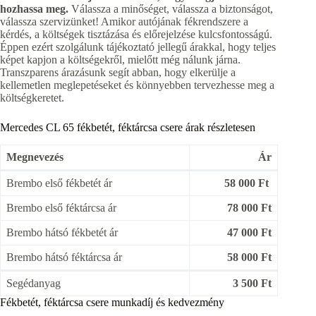
hozhassa meg.
Válassza a minőséget, válassza a biztonságot,
válassza szervizünket! Amikor autójának fékrendszere a
kérdés, a költségek tisztázása és előrejelzése kulcsfontosságú.
Éppen ezért szolgálunk tájékoztató jellegű árakkal, hogy teljes
képet kapjon a költségekről, mielőtt még nálunk járna.
Transzparens árazásunk segít abban, hogy elkerülje a
kellemetlen meglepetéseket és könnyebben tervezhesse meg a
költségkeretet.
Mercedes CL 65 fékbetét, féktárcsa csere árak részletesen
Megnevezés
Ár
Brembo első fékbetét ár
58 000 Ft
Brembo első féktárcsa ár
78 000 Ft
Brembo hátsó fékbetét ár
47 000 Ft
Brembo hátsó féktárcsa ár
58 000 Ft
Segédanyag
3 500 Ft
Fékbetét, féktárcsa csere munkadíj és kedvezmény