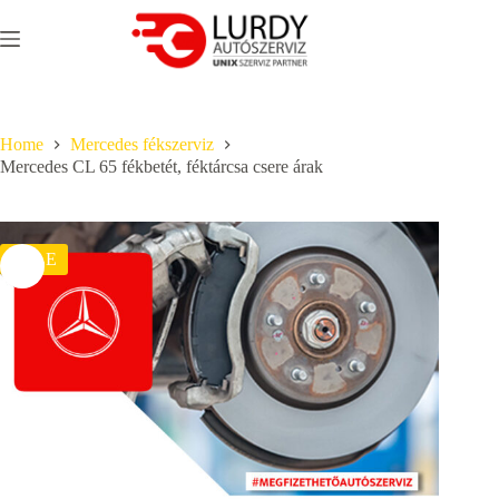
Skip
to
content
Home
Mercedes fékszerviz
Mercedes CL 65 fékbetét, féktárcsa csere árak
SALE