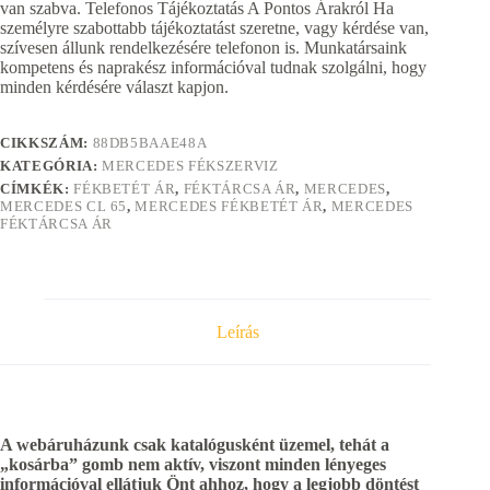
van szabva. Telefonos Tájékoztatás A Pontos Árakról Ha
személyre szabottabb tájékoztatást szeretne, vagy kérdése van,
szívesen állunk rendelkezésére telefonon is. Munkatársaink
kompetens és naprakész információval tudnak szolgálni, hogy
minden kérdésére választ kapjon.
CIKKSZÁM:
88DB5BAAE48A
KATEGÓRIA:
MERCEDES FÉKSZERVIZ
CÍMKÉK:
FÉKBETÉT ÁR
,
FÉKTÁRCSA ÁR
,
MERCEDES
,
MERCEDES CL 65
,
MERCEDES FÉKBETÉT ÁR
,
MERCEDES
FÉKTÁRCSA ÁR
Leírás
A webáruházunk csak katalógusként üzemel, tehát a
„kosárba” gomb nem aktív, viszont minden lényeges
információval ellátjuk Önt ahhoz, hogy a legjobb döntést