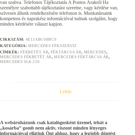
van szabva. Telefonos Tájékoztatás A Pontos Árakról Ha
személyre szabottabb tájékoztatást szeretne, vagy kérdése van,
szívesen állunk rendelkezésére telefonon is. Munkatársaink
kompetens és naprakész információval tudnak szolgálni, hogy
minden kérdésére választ kapjon.
CIKKSZÁM:
4E13ABC08BC0
KATEGÓRIA:
MERCEDES FÉKSZERVIZ
CÍMKÉK:
FÉKBETÉT ÁR
,
FÉKTÁRCSA ÁR
,
MERCEDES
,
MERCEDES FÉKBETÉT ÁR
,
MERCEDES FÉKTÁRCSA ÁR
,
MERCEDES SLK 230
Leírás
A webáruházunk csak katalógusként üzemel, tehát a
„kosárba” gomb nem aktív, viszont minden lényeges
információval ellátjuk Önt ahhoz, hogy a legjobb döntést