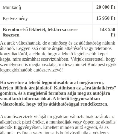
20 000 Ft
Munkadíj
15 950 Ft
Kedvezmény
Brembo első fékbetét, féktárcsa csere
143 550
összesen
Ft
Az árak változhatnak, de a minőség és az átláthatóság nálunk
állandó. Legyen szó online árajánlatkérésről vagy telefonos
konzultációról, a célunk, hogy a lehető legteljesebb képet
kapja, mire számíthat szervizünkben. Várjuk szeretettel, hogy
személyesen is megtapasztalja, mi tesz minket Budapest egyik
legmegbízhatóbb autószervizévé!
Ha szeretné a lehető legpontosabb árat megismerni,
kérjen tőlünk árajánlatot! Kattintson az „árajánlatkérés”
gombra, és a megjelenő formban adja meg az autójára
vonatkozó információkat. A lehető leggyorsabban
válaszolunk, hogy teljes átláthatósággal rendelkezzen.
Az autószervizek világában gyakran változhatnak az árak az
alkatrészek piaci értéke, a munkadíjak vagy éppen az aktuális
akciók függvényében. Emellett minden autó egyedi, és az
állapota, évjárata vagy típusa is befolyásolhatja a végleges