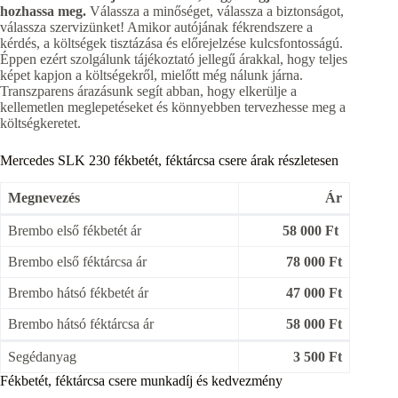
hozhassa meg.
Válassza a minőséget, válassza a biztonságot,
válassza szervizünket! Amikor autójának fékrendszere a
kérdés, a költségek tisztázása és előrejelzése kulcsfontosságú.
Éppen ezért szolgálunk tájékoztató jellegű árakkal, hogy teljes
képet kapjon a költségekről, mielőtt még nálunk járna.
Transzparens árazásunk segít abban, hogy elkerülje a
kellemetlen meglepetéseket és könnyebben tervezhesse meg a
költségkeretet.
Mercedes SLK 230 fékbetét, féktárcsa csere árak részletesen
Megnevezés
Ár
Brembo első fékbetét ár
58 000 Ft
Brembo első féktárcsa ár
78 000 Ft
Brembo hátsó fékbetét ár
47 000 Ft
Brembo hátsó féktárcsa ár
58 000 Ft
Segédanyag
3 500 Ft
Fékbetét, féktárcsa csere munkadíj és kedvezmény