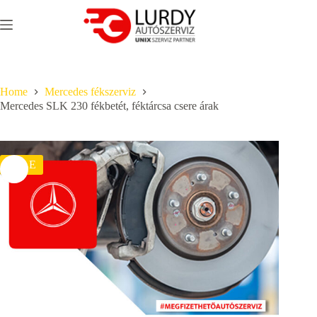
Skip
to
content
Home
Mercedes fékszerviz
Mercedes SLK 230 fékbetét, féktárcsa csere árak
SALE