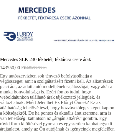
Mercedes SLK 230 fékbetét, féktárcsa csere árak
143550,00
Ft
159500,00
Ft
Original
Current
price
price
Egy autószervizben sok tényező befolyásolhatja a
was:
is:
végösszeget, amit a szolgáltatásért fizetni kell. Az alkatrészek
159500,00 Ft.
143550,00 Ft.
piaci ára, az adott autó modelljének sajátosságai, vagy akár a
munka bonyolultsága is. Ezért fontos tudni, hogy
weboldalunkon található árak tájékoztató jellegűek, és
változhatnak. Miért Jelenthet Ez Előnyt Önnek? Ez az
átláthatóság lehetővé teszi, hogy hozzávetőleges képet kapjon
a költségekről. De ha pontos és aktuális árat szeretne, arra is
van lehetőség: kattintson az „árajánlatkérés” gombra. Egy
rövid form kitöltésével gyorsan és egyszerűen kaphat egyedi
árajánlatot, amely az Ön autójának és igényeinek megfelelően