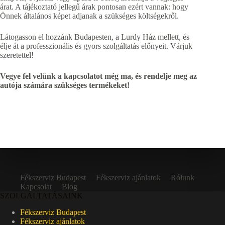
árat. A tájékoztató jellegű árak pontosan ezért vannak: hogy
Önnek általános képet adjanak a szükséges költségekről.
Látogasson el hozzánk Budapesten, a Lurdy Ház mellett, és
élje át a professzionális és gyors szolgáltatás előnyeit. Várjuk
szeretettel!
Vegye fel velünk a kapcsolatot még ma, és rendelje meg az
autója számára szükséges termékeket!
Fékszerviz Budapest
Fékszerviz ajánlatok
Rólunk
Kapcsolat
Blog
SZOLGÁLTATÁSAINK
Fékszerviz Budapest
Fékszerviz ajánlatok