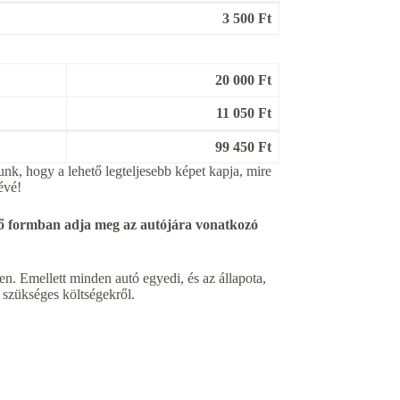
3 500 Ft
20 000 Ft
11 050 Ft
99 450 Ft
unk, hogy a lehető legteljesebb képet kapja, mire
évé!
enő formban adja meg az autójára vonatkozó
n. Emellett minden autó egyedi, és az állapota,
a szükséges költségekről.