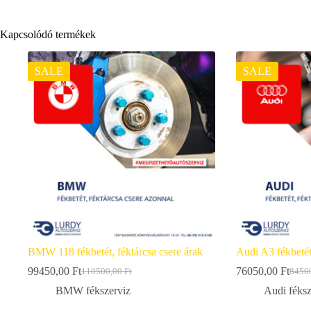
Kapcsolódó termékek
SALE
SALE
BMW 118 fékbetét, féktárcsa csere árak
Audi A3 fékbetét,
99450,00
Ft
76050,00
Ft
110500,00
Ft
8450
Original
Current
Origi
Curre
price
price
price
price
BMW fékszerviz
Audi féksz
was:
is:
was:
is: