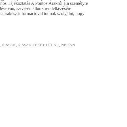
onos Tájékoztatás A Pontos Árakról Ha személyre
dése van, szívesen állunk rendelkezésére
naprakész információval tudnak szolgálni, hogy
,
NISSAN
,
NISSAN FÉKBETÉT ÁR
,
NISSAN