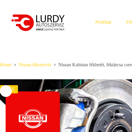
Skip
to
content
Nyitólap
Fék
Home
Nissan fékszerviz
Nissan Kubistar fékbetét, féktárcsa cser
SALE