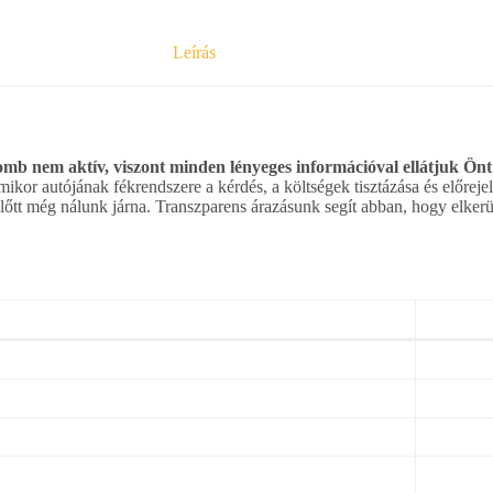
Leírás
b nem aktív, viszont minden lényeges információval ellátjuk Önt
mikor autójának fékrendszere a kérdés, a költségek tisztázása és előrej
mielőtt még nálunk járna. Transzparens árazásunk segít abban, hogy elke