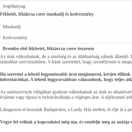
Segédanyag
Fékbetét, féktárcsa csere munkadíj és kedvezmény
Munkadíj
Kedvezmény
Brembo első fékbetét, féktárcsa csere összesen
Az árak változhatnak, de a minőség és az átláthatóság nálunk állandó. L
számíthat szervizünkben. Várjuk szeretettel, hogy személyesen is megt
Ha szeretné a lehető legpontosabb árat megismerni, kérjen tőlünk
információkat. A lehető leggyorsabban válaszolunk, hogy teljes át
Az autószervizek világában gyakran változhatnak az árak az alkatrésze
évjárata vagy típusa is befolyásolhatja a végleges árat. A tájékoztató 
Látogasson el hozzánk Budapesten, a Lurdy Ház mellett, és élje át a prof
Vegye fel velünk a kapcsolatot még ma, és rendelje meg az autója