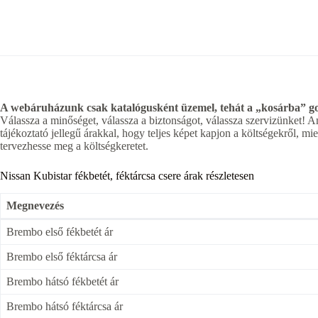
A webáruházunk csak katalógusként üzemel, tehát a „kosárba” gom
Válassza a minőséget, válassza a biztonságot, válassza szervizünket! A
tájékoztató jellegű árakkal, hogy teljes képet kapjon a költségekről, 
tervezhesse meg a költségkeretet.
Nissan Kubistar fékbetét, féktárcsa csere árak részletesen
Megnevezés
Brembo első fékbetét ár
Brembo első féktárcsa ár
Brembo hátsó fékbetét ár
Brembo hátsó féktárcsa ár