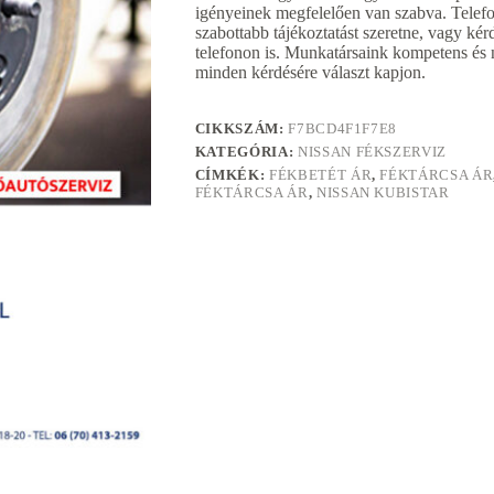
igényeinek megfelelően van szabva. Telef
szabottabb tájékoztatást szeretne, vagy kér
telefonon is. Munkatársaink kompetens és 
minden kérdésére választ kapjon.
CIKKSZÁM:
F7BCD4F1F7E8
KATEGÓRIA:
NISSAN FÉKSZERVIZ
CÍMKÉK:
FÉKBETÉT ÁR
,
FÉKTÁRCSA ÁR
FÉKTÁRCSA ÁR
,
NISSAN KUBISTAR