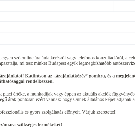
egyen szó online árajánlatkérésről vagy telefonos konzultációról, a cél
apasztalja, mi tesz minket Budapest egyik legmegbízhatóbb autószerviz
 árajánlatot! Kattintson az „árajánlatkérés” gombra, és a megjel
láthatósággal rendelkezzen.
k piaci értéke, a munkadíjak vagy éppen az aktuális akciók függvényébe
jellegű árak pontosan ezért vannak: hogy Önnek általános képet adjanak 
esszionális és gyors szolgáltatás előnyeit. Várjuk szeretettel!
 számára szükséges termékeket!