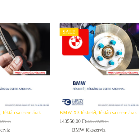
SALE
 féktárcsa csere árak
BMW X3 fékbetét, féktárcsa csere árak
143550,00
Ft
0,00
Ft
159500,00
Ft
nal
nt
Original
Current
price
price
erviz
BMW fékszerviz
was:
is: