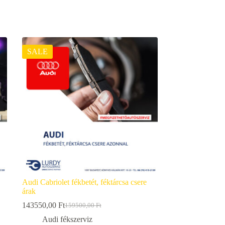
SALE
Audi Cabriolet fékbetét, féktárcsa csere
árak
143550,00
Ft
159500,00
Ft
Original
Current
price
price
Audi fékszerviz