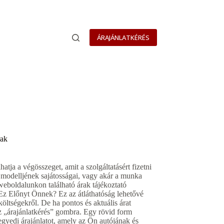
ÁRAJÁNLATKÉRÉS
rak
tja a végösszeget, amit a szolgáltatásért fizetni
tó modelljének sajátosságai, vagy akár a munka
 weboldalunkon található árak tájékoztató
t Ez Előnyt Önnek? Ez az átláthatóság lehetővé
öltségekről. De ha pontos és aktuális árat
 az „árajánlatkérés” gombra. Egy rövid form
egyedi árajánlatot, amely az Ön autójának és