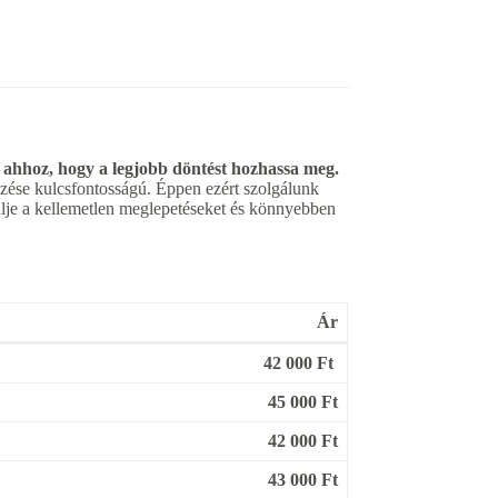
 ahhoz, hogy a legjobb döntést hozhassa meg.
elzése kulcsfontosságú. Éppen ezért szolgálunk
rülje a kellemetlen meglepetéseket és könnyebben
Ár
42 000 Ft
45 000 Ft
42 000 Ft
43 000 Ft