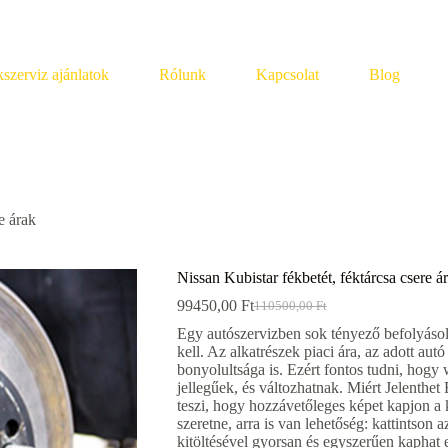
szerviz ajánlatok
Rólunk
Kapcsolat
Blog
e árak
Nissan Kubistar fékbetét, féktárcsa csere á
99450,00
Ft
110500,00
Ft
Original
Current
price
price
Egy autószervizben sok tényező befolyásolha
was:
is:
kell. Az alkatrészek piaci ára, az adott au
110500,00 Ft.
99450,00 Ft.
bonyolultsága is. Ezért fontos tudni, hogy
jellegűek, és változhatnak. Miért Jelenthe
teszi, hogy hozzávetőleges képet kapjon a k
szeretne, arra is van lehetőség: kattintson
kitöltésével gyorsan és egyszerűen kaphat 