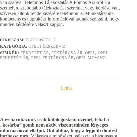
van szabva. Telefonos Tájékoztatás A Pontos Árakról Ha
személyre szabottabb tájékoztatást szeretne, vagy kérdése van,
szívesen állunk rendelkezésére telefonon is. Munkatársaink
kompetens és naprakész információval tudnak szolgálni, hogy
minden kérdésére választ kapjon.
CIKKSZÁM:
7AFC00587A1C
KATEGÓRIA:
OPEL FÉKSZERVIZ
CÍMKÉK:
FÉKBETÉT ÁR
,
FÉKTÁRCSA ÁR
,
OPEL
,
OPEL
FÉKBETÉT ÁR
,
OPEL FÉKTÁRCSA ÁR
,
OPEL MOVANO
Leírás
A webáruházunk csak katalógusként üzemel, tehát a
„kosárba” gomb nem aktív, viszont minden lényeges
információval ellátjuk Önt ahhoz, hogy a legjobb döntést
hozhassa meg.
Válassza a minőséget, válassza a biztonságot,