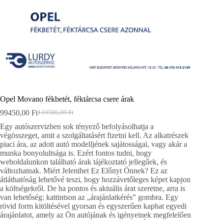
Opel Movano fékbetét, féktárcsa csere árak
99450,00
Ft
110500,00
Ft
Original
Current
price
price
Egy autószervizben sok tényező befolyásolhatja a
was:
is:
végösszeget, amit a szolgáltatásért fizetni kell. Az alkatrészek
110500,00 Ft.
99450,00 Ft.
piaci ára, az adott autó modelljének sajátosságai, vagy akár a
munka bonyolultsága is. Ezért fontos tudni, hogy
weboldalunkon található árak tájékoztató jellegűek, és
változhatnak. Miért Jelenthet Ez Előnyt Önnek? Ez az
átláthatóság lehetővé teszi, hogy hozzávetőleges képet kapjon
a költségekről. De ha pontos és aktuális árat szeretne, arra is
van lehetőség: kattintson az „árajánlatkérés” gombra. Egy
rövid form kitöltésével gyorsan és egyszerűen kaphat egyedi
árajánlatot, amely az Ön autójának és igényeinek megfelelően