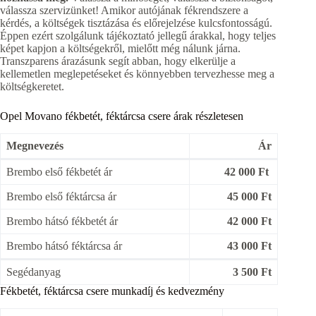
válassza szervizünket! Amikor autójának fékrendszere a
kérdés, a költségek tisztázása és előrejelzése kulcsfontosságú.
Éppen ezért szolgálunk tájékoztató jellegű árakkal, hogy teljes
képet kapjon a költségekről, mielőtt még nálunk járna.
Transzparens árazásunk segít abban, hogy elkerülje a
kellemetlen meglepetéseket és könnyebben tervezhesse meg a
költségkeretet.
Opel Movano fékbetét, féktárcsa csere árak részletesen
Megnevezés
Ár
Brembo első fékbetét ár
42 000 Ft
Brembo első féktárcsa ár
45 000 Ft
Brembo hátsó fékbetét ár
42 000 Ft
Brembo hátsó féktárcsa ár
43 000 Ft
Segédanyag
3 500 Ft
Fékbetét, féktárcsa csere munkadíj és kedvezmény