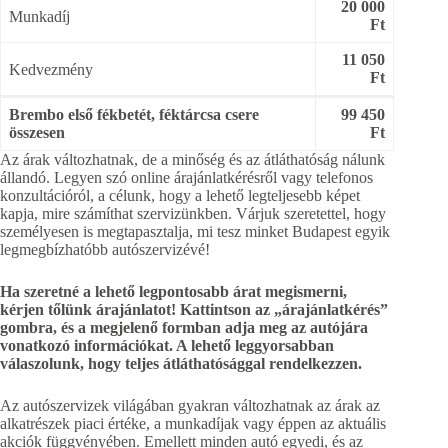
20 000
Munkadíj
Ft
11 050
Kedvezmény
Ft
Brembo első fékbetét, féktárcsa csere
99 450
összesen
Ft
Az árak változhatnak, de a minőség és az átláthatóság nálunk
állandó. Legyen szó online árajánlatkérésről vagy telefonos
konzultációról, a célunk, hogy a lehető legteljesebb képet
kapja, mire számíthat szervizünkben. Várjuk szeretettel, hogy
személyesen is megtapasztalja, mi tesz minket Budapest egyik
legmegbízhatóbb autószervizévé!
Ha szeretné a lehető legpontosabb árat megismerni,
kérjen tőlünk árajánlatot! Kattintson az „árajánlatkérés”
gombra, és a megjelenő formban adja meg az autójára
vonatkozó információkat. A lehető leggyorsabban
válaszolunk, hogy teljes átláthatósággal rendelkezzen.
Az autószervizek világában gyakran változhatnak az árak az
alkatrészek piaci értéke, a munkadíjak vagy éppen az aktuális
akciók függvényében. Emellett minden autó egyedi, és az