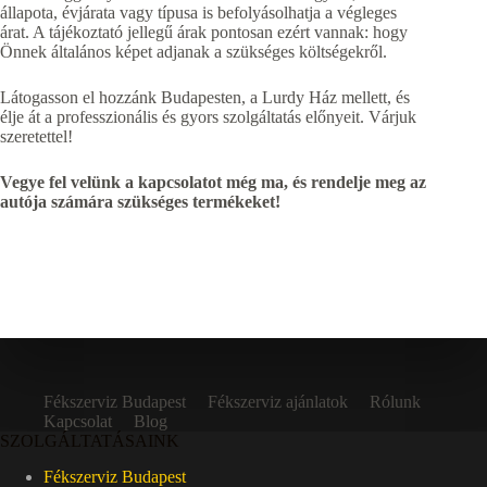
állapota, évjárata vagy típusa is befolyásolhatja a végleges
árat. A tájékoztató jellegű árak pontosan ezért vannak: hogy
Önnek általános képet adjanak a szükséges költségekről.
Látogasson el hozzánk Budapesten, a Lurdy Ház mellett, és
élje át a professzionális és gyors szolgáltatás előnyeit. Várjuk
szeretettel!
Vegye fel velünk a kapcsolatot még ma, és rendelje meg az
autója számára szükséges termékeket!
Fékszerviz Budapest
Fékszerviz ajánlatok
Rólunk
Kapcsolat
Blog
SZOLGÁLTATÁSAINK
Fékszerviz Budapest