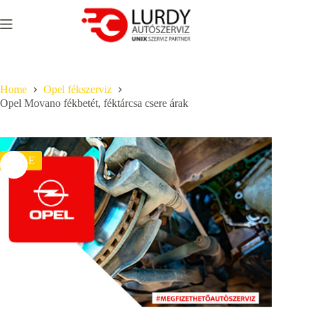
Skip
to
content
Home
Opel fékszerviz
Opel Movano fékbetét, féktárcsa csere árak
SALE