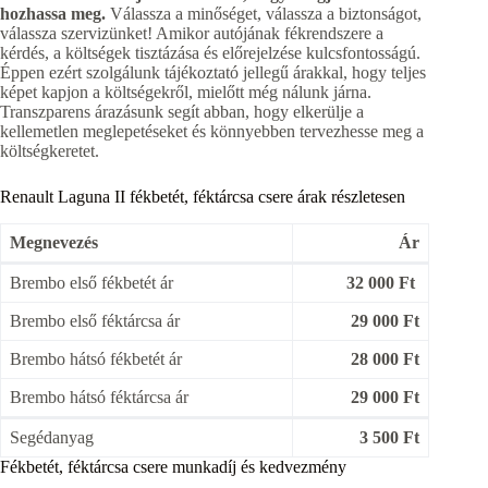
hozhassa meg.
Válassza a minőséget, válassza a biztonságot,
válassza szervizünket! Amikor autójának fékrendszere a
kérdés, a költségek tisztázása és előrejelzése kulcsfontosságú.
Éppen ezért szolgálunk tájékoztató jellegű árakkal, hogy teljes
képet kapjon a költségekről, mielőtt még nálunk járna.
Transzparens árazásunk segít abban, hogy elkerülje a
kellemetlen meglepetéseket és könnyebben tervezhesse meg a
költségkeretet.
Renault Laguna II fékbetét, féktárcsa csere árak részletesen
Megnevezés
Ár
Brembo első fékbetét ár
32 000 Ft
Brembo első féktárcsa ár
29 000 Ft
Brembo hátsó fékbetét ár
28 000 Ft
Brembo hátsó féktárcsa ár
29 000 Ft
Segédanyag
3 500 Ft
Fékbetét, féktárcsa csere munkadíj és kedvezmény