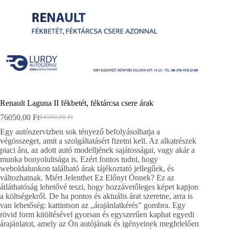
Renault Laguna II fékbetét, féktárcsa csere árak
76050,00
Ft
84500,00
Ft
Original
Current
price
price
Egy autószervizben sok tényező befolyásolhatja a
was:
is:
végösszeget, amit a szolgáltatásért fizetni kell. Az alkatrészek
84500,00 Ft.
76050,00 Ft.
piaci ára, az adott autó modelljének sajátosságai, vagy akár a
munka bonyolultsága is. Ezért fontos tudni, hogy
weboldalunkon található árak tájékoztató jellegűek, és
változhatnak. Miért Jelenthet Ez Előnyt Önnek? Ez az
átláthatóság lehetővé teszi, hogy hozzávetőleges képet kapjon
a költségekről. De ha pontos és aktuális árat szeretne, arra is
van lehetőség: kattintson az „árajánlatkérés” gombra. Egy
rövid form kitöltésével gyorsan és egyszerűen kaphat egyedi
árajánlatot, amely az Ön autójának és igényeinek megfelelően