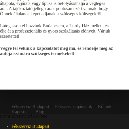
állapota, évjárata vagy típusa is befolyásolhatja a végleges
árat. A tájékoztató jellegű árak pontosan ezért vannak: hogy
Önnek általános képet adjanak a szükséges költségekről.
Látogasson el hozzánk Budapesten, a Lurdy Ház mellett, és
élje át a professzionális és gyors szolgáltatás előnyeit. Várjuk
szeretettel!
Vegye fel velünk a kapcsolatot még ma, és rendelje meg az
autója számára szükséges termékeket!
Fékszerviz Budapest
Fékszerviz ajánlatok
Rólunk
Kapcsolat
Blog
SZOLGÁLTATÁSAINK
Fékszerviz Budapest