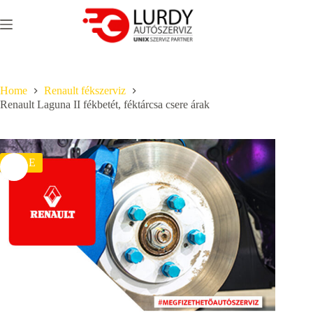
Skip
to
content
Home
Renault fékszerviz
Renault Laguna II fékbetét, féktárcsa csere árak
SALE