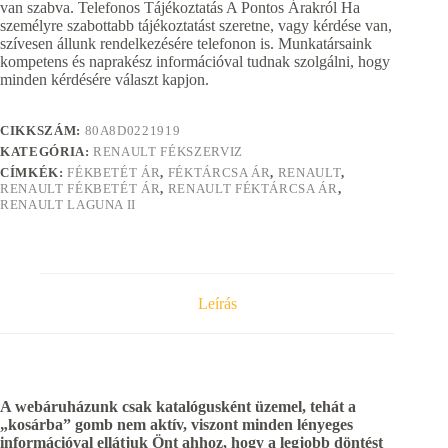
van szabva. Telefonos Tájékoztatás A Pontos Árakról Ha
személyre szabottabb tájékoztatást szeretne, vagy kérdése van,
szívesen állunk rendelkezésére telefonon is. Munkatársaink
kompetens és naprakész információval tudnak szolgálni, hogy
minden kérdésére választ kapjon.
CIKKSZÁM:
80A8D0221919
KATEGÓRIA:
RENAULT FÉKSZERVIZ
CÍMKÉK:
FÉKBETÉT ÁR
,
FÉKTÁRCSA ÁR
,
RENAULT
,
RENAULT FÉKBETÉT ÁR
,
RENAULT FÉKTÁRCSA ÁR
,
RENAULT LAGUNA II
Leírás
A webáruházunk csak katalógusként üzemel, tehát a
„kosárba” gomb nem aktív, viszont minden lényeges
információval ellátjuk Önt ahhoz, hogy a legjobb döntést