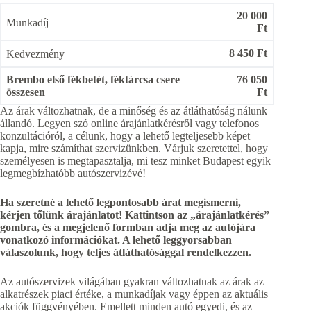
20 000
Munkadíj
Ft
8 450 Ft
Kedvezmény
Brembo első fékbetét, féktárcsa csere
76 050
összesen
Ft
Az árak változhatnak, de a minőség és az átláthatóság nálunk
állandó. Legyen szó online árajánlatkérésről vagy telefonos
konzultációról, a célunk, hogy a lehető legteljesebb képet
kapja, mire számíthat szervizünkben. Várjuk szeretettel, hogy
személyesen is megtapasztalja, mi tesz minket Budapest egyik
legmegbízhatóbb autószervizévé!
Ha szeretné a lehető legpontosabb árat megismerni,
kérjen tőlünk árajánlatot! Kattintson az „árajánlatkérés”
gombra, és a megjelenő formban adja meg az autójára
vonatkozó információkat. A lehető leggyorsabban
válaszolunk, hogy teljes átláthatósággal rendelkezzen.
Az autószervizek világában gyakran változhatnak az árak az
alkatrészek piaci értéke, a munkadíjak vagy éppen az aktuális
akciók függvényében. Emellett minden autó egyedi, és az