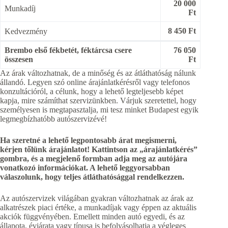
20 000
Munkadíj
Ft
8 450 Ft
Kedvezmény
Brembo első fékbetét, féktárcsa csere
76 050
összesen
Ft
Az árak változhatnak, de a minőség és az átláthatóság nálunk
állandó. Legyen szó online árajánlatkérésről vagy telefonos
konzultációról, a célunk, hogy a lehető legteljesebb képet
kapja, mire számíthat szervizünkben. Várjuk szeretettel, hogy
személyesen is megtapasztalja, mi tesz minket Budapest egyik
legmegbízhatóbb autószervizévé!
Ha szeretné a lehető legpontosabb árat megismerni,
kérjen tőlünk árajánlatot! Kattintson az „árajánlatkérés”
gombra, és a megjelenő formban adja meg az autójára
vonatkozó információkat. A lehető leggyorsabban
válaszolunk, hogy teljes átláthatósággal rendelkezzen.
Az autószervizek világában gyakran változhatnak az árak az
alkatrészek piaci értéke, a munkadíjak vagy éppen az aktuális
akciók függvényében. Emellett minden autó egyedi, és az
állapota, évjárata vagy típusa is befolyásolhatja a végleges