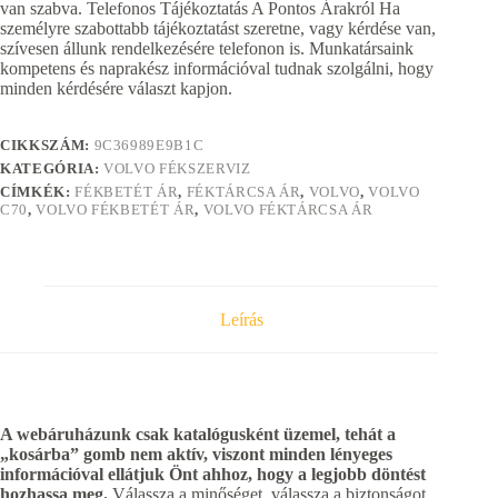
van szabva. Telefonos Tájékoztatás A Pontos Árakról Ha
személyre szabottabb tájékoztatást szeretne, vagy kérdése van,
szívesen állunk rendelkezésére telefonon is. Munkatársaink
kompetens és naprakész információval tudnak szolgálni, hogy
minden kérdésére választ kapjon.
CIKKSZÁM:
9C36989E9B1C
KATEGÓRIA:
VOLVO FÉKSZERVIZ
CÍMKÉK:
FÉKBETÉT ÁR
,
FÉKTÁRCSA ÁR
,
VOLVO
,
VOLVO
C70
,
VOLVO FÉKBETÉT ÁR
,
VOLVO FÉKTÁRCSA ÁR
Leírás
A webáruházunk csak katalógusként üzemel, tehát a
„kosárba” gomb nem aktív, viszont minden lényeges
információval ellátjuk Önt ahhoz, hogy a legjobb döntést
hozhassa meg.
Válassza a minőséget, válassza a biztonságot,