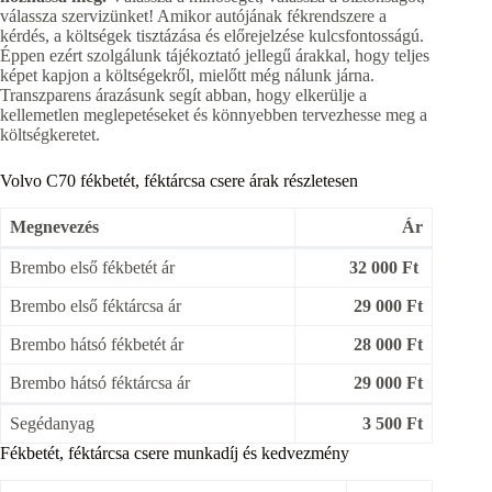
válassza szervizünket! Amikor autójának fékrendszere a
kérdés, a költségek tisztázása és előrejelzése kulcsfontosságú.
Éppen ezért szolgálunk tájékoztató jellegű árakkal, hogy teljes
képet kapjon a költségekről, mielőtt még nálunk járna.
Transzparens árazásunk segít abban, hogy elkerülje a
kellemetlen meglepetéseket és könnyebben tervezhesse meg a
költségkeretet.
Volvo C70 fékbetét, féktárcsa csere árak részletesen
Megnevezés
Ár
Brembo első fékbetét ár
32 000 Ft
Brembo első féktárcsa ár
29 000 Ft
Brembo hátsó fékbetét ár
28 000 Ft
Brembo hátsó féktárcsa ár
29 000 Ft
Segédanyag
3 500 Ft
Fékbetét, féktárcsa csere munkadíj és kedvezmény