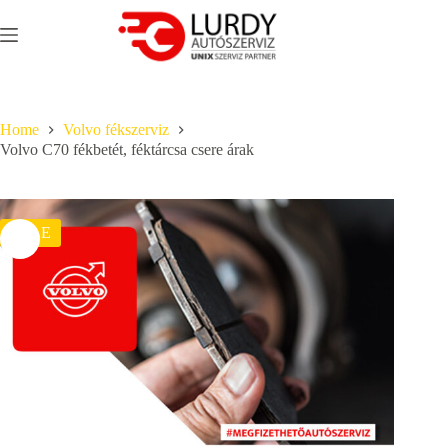
Skip
to
content
Home
Volvo fékszerviz
Volvo C70 fékbetét, féktárcsa csere árak
SALE