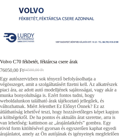
Volvo C70 fékbetét, féktárcsa csere árak
76050,00
Ft
84500,00
Ft
Original
Current
price
price
Egy autószervizben sok tényező befolyásolhatja a
was:
is:
végösszeget, amit a szolgáltatásért fizetni kell. Az alkatrészek
84500,00 Ft.
76050,00 Ft.
piaci ára, az adott autó modelljének sajátosságai, vagy akár a
munka bonyolultsága is. Ezért fontos tudni, hogy
weboldalunkon található árak tájékoztató jellegűek, és
változhatnak. Miért Jelenthet Ez Előnyt Önnek? Ez az
átláthatóság lehetővé teszi, hogy hozzávetőleges képet kapjon
a költségekről. De ha pontos és aktuális árat szeretne, arra is
van lehetőség: kattintson az „árajánlatkérés” gombra. Egy
rövid form kitöltésével gyorsan és egyszerűen kaphat egyedi
árajánlatot, amely az Ön autójának és igényeinek megfelelően