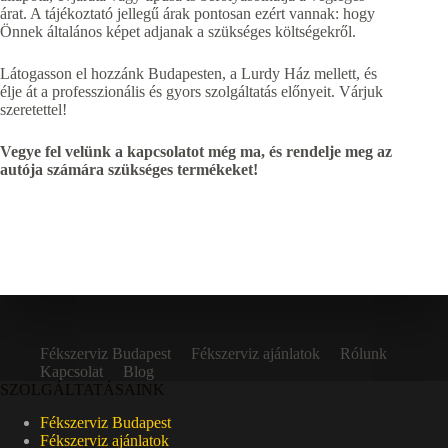
árat. A tájékoztató jellegű árak pontosan ezért vannak: hogy
Önnek általános képet adjanak a szükséges költségekről.
Látogasson el hozzánk Budapesten, a Lurdy Ház mellett, és
élje át a professzionális és gyors szolgáltatás előnyeit. Várjuk
szeretettel!
Vegye fel velünk a kapcsolatot még ma, és rendelje meg az
autója számára szükséges termékeket!
Fékszerviz Budapest
Fékszerviz ajánlatok
Rólunk
Kapcsolat
Blog
SZOLGÁLTATÁSAINK
Fékszerviz Budapest
Fékszerviz ajánlatok