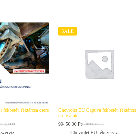
SALE
 fékbetét, féktárcsa csere
Chevrolet EU Captiva fékbetét, féktárcs
csere árak
99450,00
Ft
500,00
Ft
110500,00
Ft
inal
ent
Original
Current
e
e
price
price
kszerviz
Chevrolet EU fékszerviz