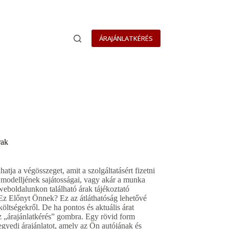
ÁRAJÁNLATKÉRÉS
rak
tja a végösszeget, amit a szolgáltatásért fizetni
tó modelljének sajátosságai, vagy akár a munka
 weboldalunkon található árak tájékoztató
t Ez Előnyt Önnek? Ez az átláthatóság lehetővé
öltségekről. De ha pontos és aktuális árat
 az „árajánlatkérés” gombra. Egy rövid form
egyedi árajánlatot, amely az Ön autójának és