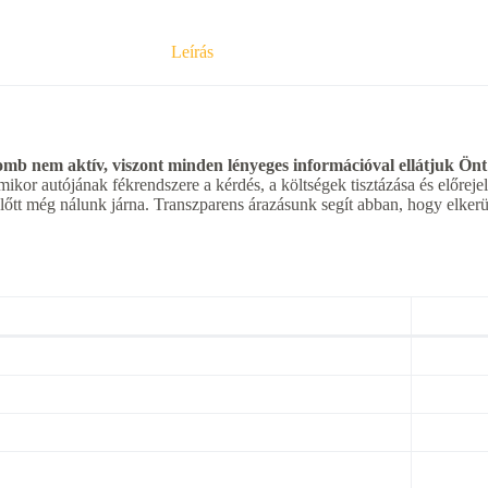
Leírás
b nem aktív, viszont minden lényeges információval ellátjuk Önt
mikor autójának fékrendszere a kérdés, a költségek tisztázása és előrej
mielőtt még nálunk járna. Transzparens árazásunk segít abban, hogy elke