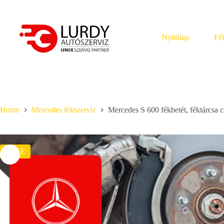
Skip
to
content
Nyitólap
Fék
Home
Mercedes fékszerviz
Mercedes S 600 fékbetét, féktárcsa c
SALE