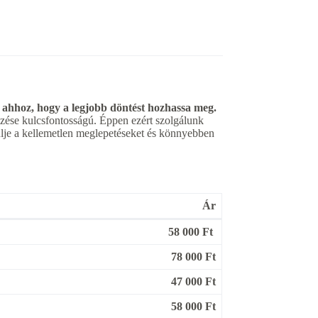
 ahhoz, hogy a legjobb döntést hozhassa meg.
elzése kulcsfontosságú. Éppen ezért szolgálunk
rülje a kellemetlen meglepetéseket és könnyebben
Ár
58 000 Ft
78 000 Ft
47 000 Ft
58 000 Ft