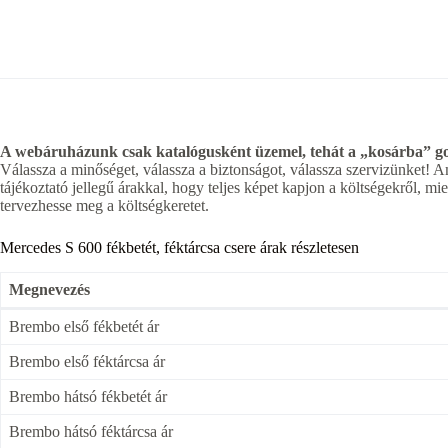
A webáruházunk csak katalógusként üzemel, tehát a „kosárba” gom
Válassza a minőséget, válassza a biztonságot, válassza szervizünket! A
tájékoztató jellegű árakkal, hogy teljes képet kapjon a költségekről, 
tervezhesse meg a költségkeretet.
Mercedes S 600 fékbetét, féktárcsa csere árak részletesen
Megnevezés
Brembo első fékbetét ár
Brembo első féktárcsa ár
Brembo hátsó fékbetét ár
Brembo hátsó féktárcsa ár