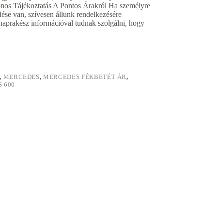
onos Tájékoztatás A Pontos Árakról Ha személyre
dése van, szívesen állunk rendelkezésére
naprakész információval tudnak szolgálni, hogy
,
MERCEDES
,
MERCEDES FÉKBETÉT ÁR
,
 600