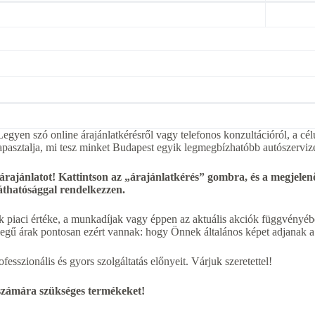
egyen szó online árajánlatkérésről vagy telefonos konzultációról, a cél
apasztalja, mi tesz minket Budapest egyik legmegbízhatóbb autószerviz
 árajánlatot! Kattintson az „árajánlatkérés” gombra, és a megjel
láthatósággal rendelkezzen.
k piaci értéke, a munkadíjak vagy éppen az aktuális akciók függvényébe
jellegű árak pontosan ezért vannak: hogy Önnek általános képet adjanak 
esszionális és gyors szolgáltatás előnyeit. Várjuk szeretettel!
 számára szükséges termékeket!