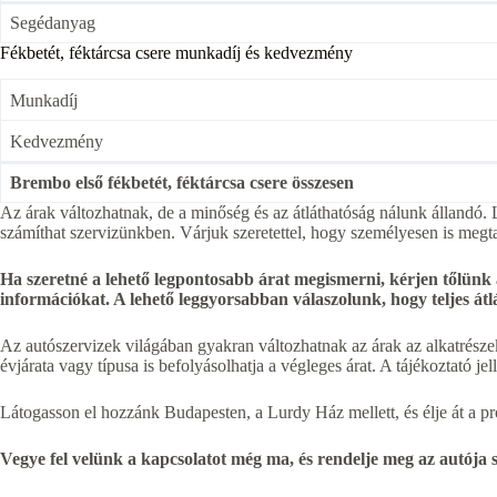
Segédanyag
Fékbetét, féktárcsa csere munkadíj és kedvezmény
Munkadíj
Kedvezmény
Brembo első fékbetét, féktárcsa csere összesen
Az árak változhatnak, de a minőség és az átláthatóság nálunk állandó. L
számíthat szervizünkben. Várjuk szeretettel, hogy személyesen is megt
Ha szeretné a lehető legpontosabb árat megismerni, kérjen tőlünk
információkat. A lehető leggyorsabban válaszolunk, hogy teljes át
Az autószervizek világában gyakran változhatnak az árak az alkatrésze
évjárata vagy típusa is befolyásolhatja a végleges árat. A tájékoztató 
Látogasson el hozzánk Budapesten, a Lurdy Ház mellett, és élje át a prof
Vegye fel velünk a kapcsolatot még ma, és rendelje meg az autója