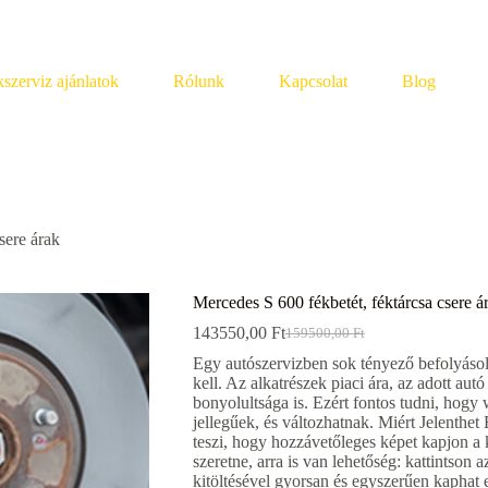
szerviz ajánlatok
Rólunk
Kapcsolat
Blog
sere árak
Mercedes S 600 fékbetét, féktárcsa csere á
143550,00
Ft
159500,00
Ft
Original
Current
price
price
Egy autószervizben sok tényező befolyásolha
was:
is:
kell. Az alkatrészek piaci ára, az adott au
159500,00 Ft.
143550,00 Ft.
bonyolultsága is. Ezért fontos tudni, hogy
jellegűek, és változhatnak. Miért Jelenthe
teszi, hogy hozzávetőleges képet kapjon a k
szeretne, arra is van lehetőség: kattintson
kitöltésével gyorsan és egyszerűen kaphat 