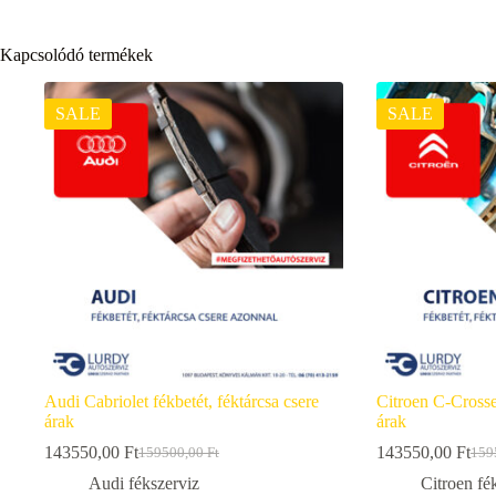
Kapcsolódó termékek
SALE
SALE
Audi Cabriolet fékbetét, féktárcsa csere
Citroen C-Crosser
árak
árak
143550,00
Ft
143550,00
Ft
159500,00
Ft
159
Original
Current
Orig
Curr
price
price
pric
pric
Audi fékszerviz
Citroen fé