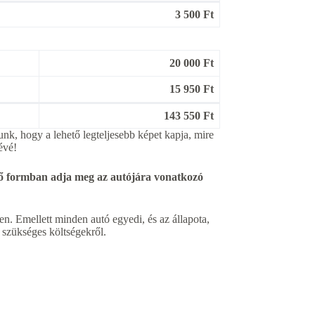
3 500 Ft
20 000 Ft
15 950 Ft
143 550 Ft
unk, hogy a lehető legteljesebb képet kapja, mire
évé!
enő formban adja meg az autójára vonatkozó
n. Emellett minden autó egyedi, és az állapota,
a szükséges költségekről.