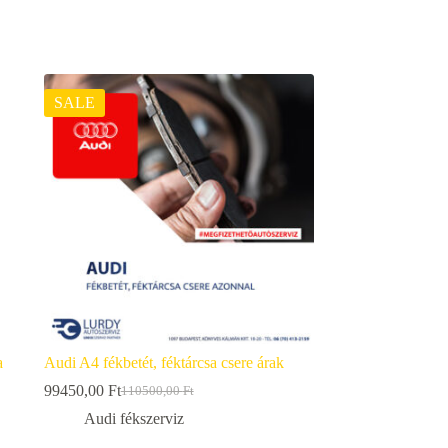
SALE
a
Audi A4 fékbetét, féktárcsa csere árak
99450,00
Ft
110500,00
Ft
Original
Current
price
price
Audi fékszerviz
was:
is: